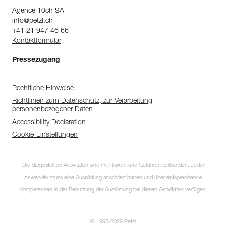
Agence 10ch SA
info@petzl.ch
+41 21 947 46 66
Kontaktformular
Pressezugang
Rechtliche Hinweise
Richtlinien zum Datenschutz, zur Verarbeitung
personenbezogener Daten
Accessibility Declaration
Cookie-Einstellungen
Die dargestellten Aktivitäten sind mit Risiken und Gefahren verbunden. Jeder
Anwender muss eine Ausbildung absolviert haben und über entsprechende
Kompetenzen in der Benutzung der Ausrüstung bei diesen Aktivitäten verfügen.
© 1995-2026 Petzl