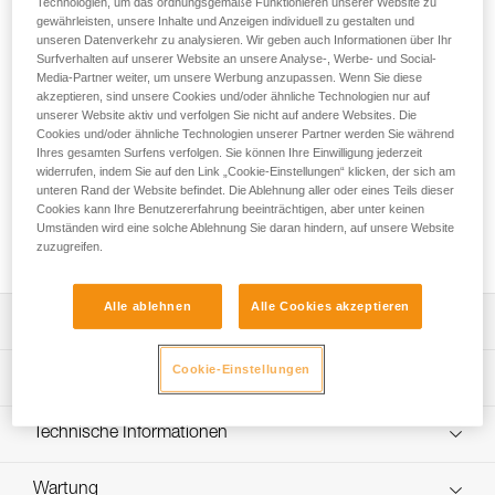
Technologien, um das ordnungsgemäße Funktionieren unserer Website zu
Das halbstatische Seil TOP 9.8 mm CUSTOM ist für den
gewährleisten, unsere Inhalte und Anzeigen individuell zu gestalten und
ständigen Einsatz beim Toprope-Klettern konzipiert. Es weist
unseren Datenverkehr zu analysieren. Wir geben auch Informationen über Ihr
eine geringe Dehnung auf, um das Risiko eines
Surfverhalten auf unserer Website an unsere Analyse-, Werbe- und Social-
Bodensturzes während der ersten Meter zu begrenzen und
Media-Partner weiter, um unsere Werbung anzupassen. Wenn Sie diese
das Seileinziehen beim Sichern zu erleichtern. Der
akzeptieren, sind unsere Cookies und/oder ähnliche Technologien nur auf
unserer Website aktiv und verfolgen Sie nicht auf andere Websites. Die
Durchmesser und die Geschmeidigkeit des Seils erleichtern
Cookies und/oder ähnliche Technologien unserer Partner werden Sie während
das Handling für Klettereinsteiger/-innen und die Benutzung
Ihres gesamten Surfens verfolgen. Sie können Ihre Einwilligung jederzeit
von Sicherungsgeräten. Es ist in drei Farben erhältlich.
widerrufen, indem Sie auf den Link „Cookie-Einstellungen“ klicken, der sich am
Länge, Endverbindungen und Karabiner sind individuell
unteren Rand der Website befindet. Die Ablehnung aller oder eines Teils dieser
auswählbar, um das Seil den Anforderungen der Struktur
Cookies kann Ihre Benutzererfahrung beeinträchtigen, aber unter keinen
anzupassen. Dieses Seil ist nicht zum Vorstiegsklettern
Umständen wird eine solche Ablehnung Sie daran hindern, auf unsere Website
zuzugreifen.
geeignet.
Alle ablehnen
Alle Cookies akzeptieren
Leistungsverzeichnis
Halbstatisches Seil zum Toprope-Klettern:
Cookie-Einstellungen
Technische Spezifikationen
- Konzipiert für den ständigen Einsatz beim Toprope-
Klettern (1).
Durchmesser: 9,8 mm
Technische Informationen
- Geringe Dehnung, um das Risiko eines Bodensturzes
Material: Polyamid
während der ersten Meter zu begrenzen und das
Gebrauchsanleitung
Seileinziehen beim Sichern zu erleichtern.
Zertifizierung(en): CE EN 1891 type A, UIAA
Wartung
Das PDF herunterladen technical-noticeTOP-9.8-custom-