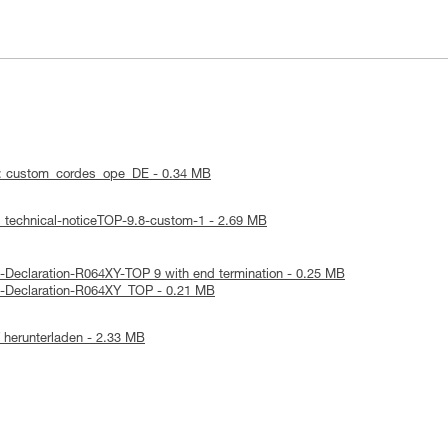
 : custom_cordes_ope_DE - 0.34 MB
: technical-noticeTOP-9.8-custom-1 - 2.69 MB
-Declaration-R064XY-TOP 9 with end termination - 0.25 MB
E-Declaration-R064XY_TOP - 0.21 MB
herunterladen - 2.33 MB