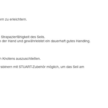
n zu erleichtern.
trapazierfähigkeit des Seils.
 in der Hand und gewährleistet ein dauerhaft gutes Handling.
en Knotens auszuschließen.
rabinern mit STUART-Zubehör möglich, um das Seil am