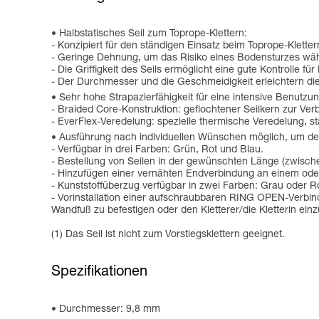
Halbstatisches Seil zum Toprope-Klettern:
- Konzipiert für den ständigen Einsatz beim Toprope-Klettern
- Geringe Dehnung, um das Risiko eines Bodensturzes währ
- Die Griffigkeit des Seils ermöglicht eine gute Kontrolle für
- Der Durchmesser und die Geschmeidigkeit erleichtern d
Sehr hohe Strapazierfähigkeit für eine intensive Benutz
- Braided Core-Konstruktion: geflochtener Seilkern zur Ver
- EverFlex-Veredelung: spezielle thermische Veredelung, sta
Ausführung nach individuellen Wünschen möglich, um de
- Verfügbar in drei Farben: Grün, Rot und Blau.
- Bestellung von Seilen in der gewünschten Länge (zwisch
- Hinzufügen einer vernähten Endverbindung an einem ode
- Kunststoffüberzug verfügbar in zwei Farben: Grau oder R
- Vorinstallation einer aufschraubbaren RING OPEN-Verb
Wandfuß zu befestigen oder den Kletterer/die Kletterin ein
(1) Das Seil ist nicht zum Vorstiegsklettern geeignet.
Spezifikationen
Durchmesser: 9,8 mm