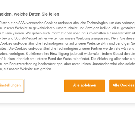
für Klettereinsteiger/-innen un
Farben erhältlich. Länge, Endv
das Seil den Anforderungen der 
heiden, welche Daten Sie teilen
Weiterlesen
Distribution SAS) verwenden Cookies und/oder ähnliche Technologien, um das ordnu
n unserer Website zu gewährleisten, unsere Inhalte und Anzeigen individuell zu gestalte
 zu analysieren. Wir geben auch Informationen über Ihr Surfverhalten auf unserer Websi
Einen Händler finden
erbe- und Social-Media-Partner weiter, um unsere Werbung anzupassen. Wenn Sie diese 
Cookies und/oder ähnliche Technologien nur auf unserer Website aktiv und verfolgen Sie
ites. Die Cookies und/oder ähnliche Technologien unserer Partner werden Sie während 
fens verfolgen. Sie können Ihre Einwilligung jederzeit widerrufen, indem Sie auf den Li
n“ klicken, der sich am unteren Rand der Website befindet. Die Ablehnung aller oder ein
 Ihre Benutzererfahrung beeinträchtigen, aber unter keinen Umständen wird eine solch
n, auf unsere Website zuzugreifen.
instellungen
Alle ablehnen
Alle Cookies
Weitere Produkte
mationen
Wartung