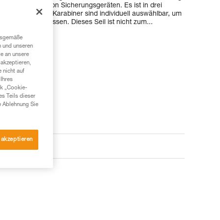
d die Benutzung von Sicherungsgeräten. Es ist in drei
erbindungen und Karabiner sind individuell auswählbar, um
Struktur anzupassen. Dieses Seil ist nicht zum...
ngsgemäße
n und unseren
te an unsere
akzeptieren,
 nicht auf
Ihres
nk „Cookie-
es Teils dieser
e Ablehnung Sie
 akzeptieren