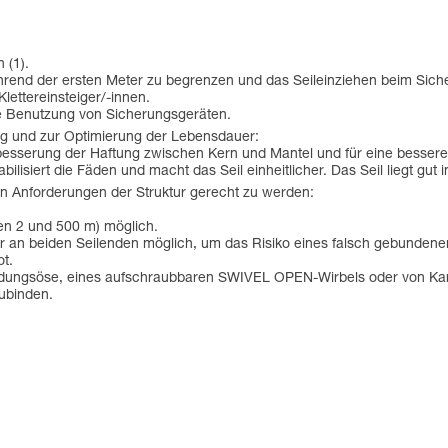
 (1).
end der ersten Meter zu begrenzen und das Seileinziehen beim Sicher
 Klettereinsteiger/-innen.
ie Benutzung von Sicherungsgeräten.
ung und zur Optimierung der Lebensdauer:
besserung der Haftung zwischen Kern und Mantel und für eine bessere S
bilisiert die Fäden und macht das Seil einheitlicher. Das Seil liegt gut
n Anforderungen der Struktur gerecht zu werden:
en 2 und 500 m) möglich.
r an beiden Seilenden möglich, um das Risiko eines falsch gebunden
ot.
indungsöse, eines aufschraubbaren SWIVEL OPEN-Wirbels oder von Ka
zubinden.