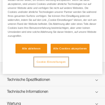
Der ASPIR ist ein für die Verwendung in Sport- und
akzeptieren, sind unsere Cookies und/oder ähnliche Technologien nur auf
Freizeitbetrieben konzipierter komfortabler, einstellbarer
unserer Website aktiv und verfolgen Sie nicht auf andere Websites. Die
Klettergurt. Der Hüftgurt ist mit verschiebbaren Polstern
Cookies und/oder ähnliche Technologien unserer Partner werden Sie während
ausgestattet und bietet dadurch optimalen Tragekomfort für
Ihres gesamten Surfens verfolgen. Sie können Ihre Einwilligung jederzeit
alle Körpergrößen. Wie ein klassischer Klettergurt verfügt er
widerrufen, indem Sie auf den Link „Cookie-Einstellungen“ klicken, der sich am
unteren Rand der Website befindet. Die Ablehnung aller oder eines Teils dieser
über zwei Anseilpunkte, um den Komfort beim Gehen und
Cookies kann Ihre Benutzererfahrung beeinträchtigen, aber unter keinen
Hängen zu verbessern. Die verstärkten Anseilpunkte und die
Umständen wird eine solche Ablehnung Sie daran hindern, auf unsere Website
dicken Gurtbänder machen ihn besonders strapazierfähig für
zuzugreifen.
den intensiven Einsatz. An den zwei Materialschlaufen lässt
sich die nötige Ausrüstung transportieren. Kennzeichnungs-
und Beschriftungsfelder erleichtern die Verwaltung der
Alle ablehnen
Alle Cookies akzeptieren
Ausrüstung.
Cookie-Einstellungen
Leistungsverzeichnis
Für die Verwendung in Sport- und Freizeitbetrieben
Technische Spezifikationen
konzipierter komfortabler, einstellbarer Klettergurt mit
Materialschlaufen:
Material: Gurtband aus Polyester, geschlossenzelliger
Technische Informationen
- Hüftgurt und Beinschlaufen sind gepolstert für guten
Schaumstoff
Tragekomfort beim freien Hängen. Der gepolsterte
Gebrauchsanleitung
Zertifizierung(en): CE, EN 12277 type C, UKCA, UIAA 105
Hüftgurt passt sich mühelos an die Taille der Kundin oder
Wartung
Das PDF herunterladen technical-notice-ASPIR-2