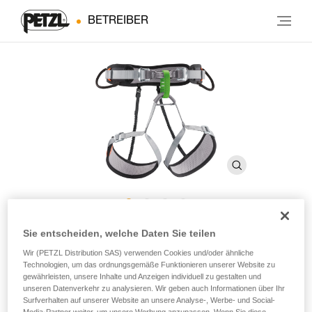
BETREIBER
ASPIR
Sie entscheiden, welche Daten Sie teilen
Wir (PETZL Distribution SAS) verwenden Cookies und/oder ähnliche
Technologien, um das ordnungsgemäße Funktionieren unserer Website zu
Komfortabler Sitz- und Haltegurt für die Verwendung in
gewährleisten, unsere Inhalte und Anzeigen individuell zu gestalten und
Sport- und Freizeitbetrieben
unseren Datenverkehr zu analysieren. Wir geben auch Informationen über Ihr
Surfverhalten auf unserer Website an unsere Analyse-, Werbe- und Social-
Media-Partner weiter, um unsere Werbung anzupassen. Wenn Sie diese