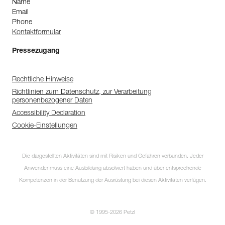
Name
Email
Phone
Kontaktformular
Pressezugang
Rechtliche Hinweise
Richtlinien zum Datenschutz, zur Verarbeitung
personenbezogener Daten
Accessibility Declaration
Cookie-Einstellungen
Die dargestellten Aktivitäten sind mit Risiken und Gefahren verbunden. Jeder
Anwender muss eine Ausbildung absolviert haben und über entsprechende
Kompetenzen in der Benutzung der Ausrüstung bei diesen Aktivitäten verfügen.
© 1995-2026 Petzl