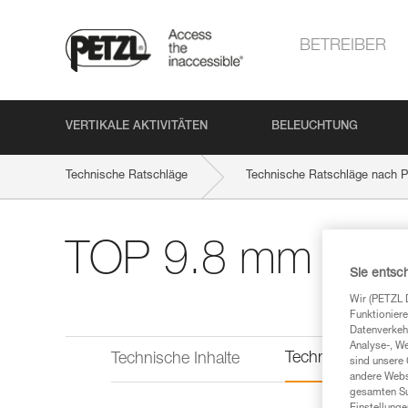
BETREIBER
VERTIKALE AKTIVITÄTEN
BELEUCHTUNG
Technische Ratschläge
Technische Ratschläge nach P
TOP 9.8 mm CU
Sie entsc
Wir (PETZL 
Funktioniere
Datenverkehr
Analyse-, W
Technische Infor
Technische Inhalte
sind unsere 
andere Webs
gesamten Sur