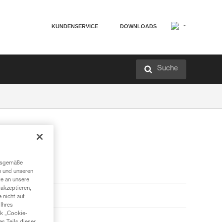
KUNDENSERVICE
DOWNLOADS
Suche
ngsgemäße
n und unseren
te an unsere
akzeptieren,
 nicht auf
Ihres
nk „Cookie-