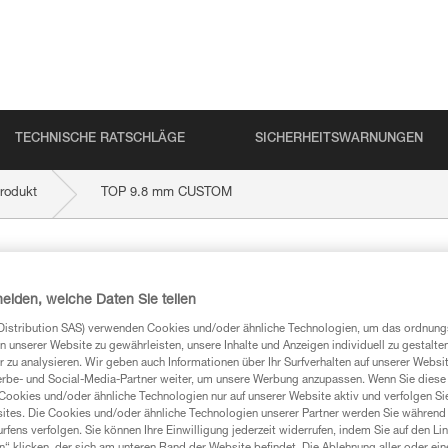
TECHNISCHE RATSCHLÄGE
SICHERHEITSWARNUNGEN
rodukt
TOP 9.8 mm CUSTOM
STOM
heiden, welche Daten Sie teilen
Distribution SAS) verwenden Cookies und/oder ähnliche Technologien, um das ordnu
n unserer Website zu gewährleisten, unsere Inhalte und Anzeigen individuell zu gestalte
 zu analysieren. Wir geben auch Informationen über Ihr Surfverhalten auf unserer Websi
erbe- und Social-Media-Partner weiter, um unsere Werbung anzupassen. Wenn Sie diese 
mationen
Cookies und/oder ähnliche Technologien nur auf unserer Website aktiv und verfolgen Sie
ites. Die Cookies und/oder ähnliche Technologien unserer Partner werden Sie während 
fens verfolgen. Sie können Ihre Einwilligung jederzeit widerrufen, indem Sie auf den Li