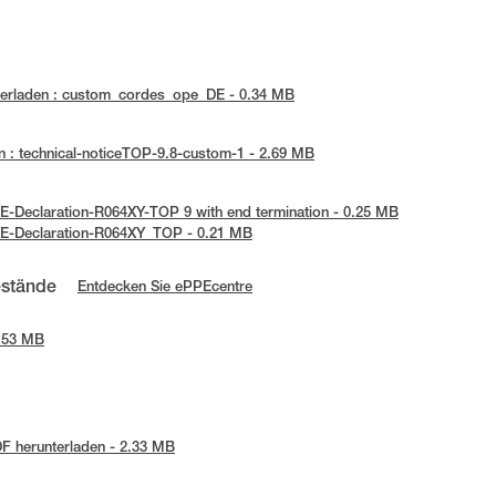
erladen : custom_cordes_ope_DE - 0.34 MB
 : technical-noticeTOP-9.8-custom-1 - 2.69 MB
E-Declaration-R064XY-TOP 9 with end termination - 0.25 MB
UE-Declaration-R064XY_TOP - 0.21 MB
estände
Entdecken Sie ePPEcentre
2.53 MB
F herunterladen - 2.33 MB