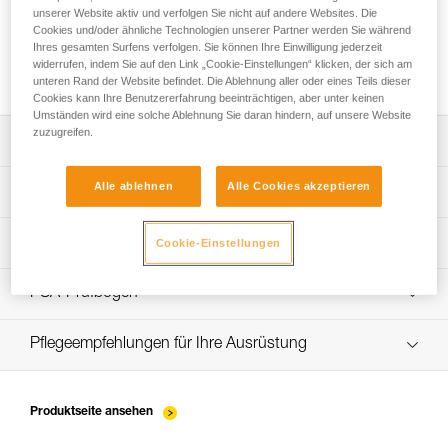
unserer Website aktiv und verfolgen Sie nicht auf andere Websites. Die
Cookies und/oder ähnliche Technologien unserer Partner werden Sie während
Ihres gesamten Surfens verfolgen. Sie können Ihre Einwilligung jederzeit
Installation der Seile
widerrufen, indem Sie auf den Link „Cookie-Einstellungen“ klicken, der sich am
unteren Rand der Website befindet. Die Ablehnung aller oder eines Teils dieser
Cookies kann Ihre Benutzererfahrung beeinträchtigen, aber unter keinen
Umständen wird eine solche Ablehnung Sie daran hindern, auf unsere Website
zuzugreifen.
Die Gebrauchsanleitung herunterladen
Alle ablehnen
Alle Cookies akzeptieren
Technical Notice
App zur Kontrolle und Überprüfung Ihrer PSA-
Entdecken Sie ePPEcentre
Bestände
Ablauf der PSA-Prüfung
Cookie-Einstellungen
verif-EPI-sangles-amarrage-procedure-DE
PSA-Prüfbogen
VerifEPI-Sangleamarrage_DE
Pflegeempfehlungen für Ihre Ausrüstung
entretien-longes-sangles-absorbeurs-DE
Produktseite ansehen