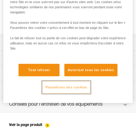
notre Site et ne vous suivront pas sur d’autres sites web. Les cookies et/ou
technologies similaires de nos partenaires vous suivront pendant toute votre
navigation.
Installation des cordes
Vous pouvez retirer votre consentement à tout moment en cliquant sur le lien «
Paramètres des cookies » prévu à cet effet en bas de page du Site.
Le fait de refuser tout ou partie de ces cookies peut dégrader votre expérience
Télécharger la notice technique (PDF)
utilisateur, mais en aucun cas ce refus ne vous empêchera d’accéder à notre
Site.
Technical Notice
App pour contrôler et suivre vos EPI
Tout refuser
Autoriser tous les cookies
découvrez ePPEcentre
Procédure de vérification EPI
Paramètres des cookies
verif-EPI-sangles-amarrage-procedure-FR
Fiche de suivi EPI
VerifEPI-Sangleamarrage_FR
Conseils pour l'entretien de vos équipements
entretien-longes-sangles-absorbeurs-FR
Voir la page produit