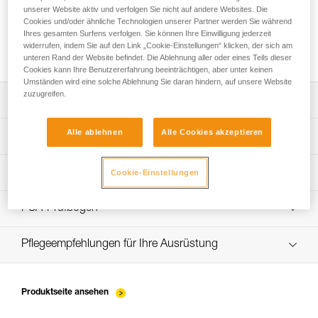
unserer Website aktiv und verfolgen Sie nicht auf andere Websites. Die
Cookies und/oder ähnliche Technologien unserer Partner werden Sie während
Ihres gesamten Surfens verfolgen. Sie können Ihre Einwilligung jederzeit
Installation der Seile
widerrufen, indem Sie auf den Link „Cookie-Einstellungen“ klicken, der sich am
unteren Rand der Website befindet. Die Ablehnung aller oder eines Teils dieser
Cookies kann Ihre Benutzererfahrung beeinträchtigen, aber unter keinen
Umständen wird eine solche Ablehnung Sie daran hindern, auf unsere Website
zuzugreifen.
Die Gebrauchsanleitung herunterladen
Alle ablehnen
Alle Cookies akzeptieren
Technical Notice
App zur Kontrolle und Überprüfung Ihrer PSA-
Entdecken Sie ePPEcentre
Bestände
Ablauf der PSA-Prüfung
Cookie-Einstellungen
verif-EPI-sangles-amarrage-procedure-DE
PSA-Prüfbogen
VerifEPI-Sangleamarrage_DE
Pflegeempfehlungen für Ihre Ausrüstung
entretien-longes-sangles-absorbeurs-DE
Produktseite ansehen