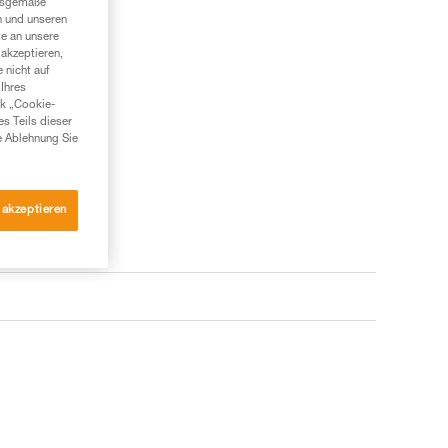
ngsgemäße
n und unseren
te an unsere
akzeptieren,
 nicht auf
Ihres
nk „Cookie-
es Teils dieser
e Ablehnung Sie
 akzeptieren