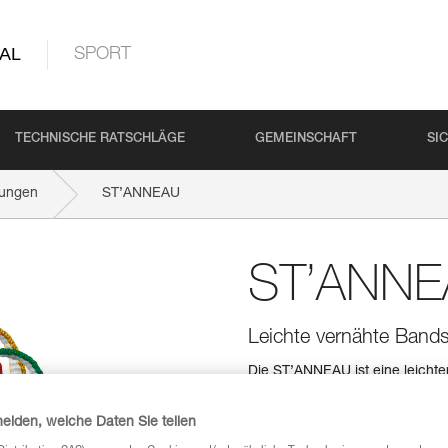
AL
SPORT
TECHNISCHE RATSCHLÄGE
GEMEINSCHAFT
SI
tungen
ST’ANNEAU
ST’ANN
Leichte vernähte Bands
Die ST’ANNEAU ist eine leichte
drei Längen verfügbar, die zur 
heiden, welche Daten Sie teilen
Einen Händler finden