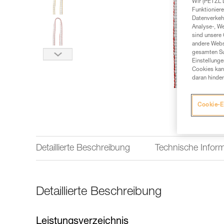
Wir (PETZL 
Funktioniere
Datenverkehr
Analyse-, W
sind unsere 
andere Webs
gesamten Sur
Einstellunge
Cookies kann
daran hinder
Cookie-E
Detaillierte Beschreibung
Technische Infor
Detaillierte Beschreibung
Leistungsverzeichnis