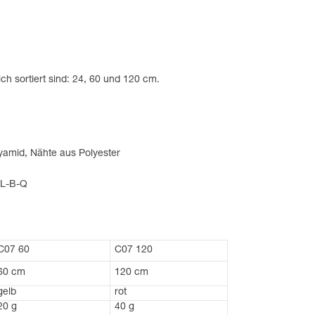
ch sortiert sind: 24, 60 und 120 cm.
yamid, Nähte aus Polyester
ZL-B-Q
C07 60
C07 120
60 cm
120 cm
gelb
rot
20 g
40 g