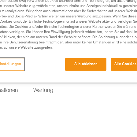
Distribution SAS) verwenden Cookies und/oder ähnliche Technologien, um das ordnu
n unserer Website zu gewährleisten, unsere Inhalte und Anzeigen individuell zu gestalte
 zu analysieren. Wir geben auch Informationen über Ihr Surfverhalten auf unserer Websi
erbe- und Social-Media-Partner weiter, um unsere Werbung anzupassen. Wenn Sie diese 
Cookies und/oder ähnliche Technologien nur auf unserer Website aktiv und verfolgen Sie
ites. Die Cookies und/oder ähnliche Technologien unserer Partner werden Sie während 
fens verfolgen. Sie können Ihre Einwilligung jederzeit widerrufen, indem Sie auf den Li
n“ klicken, der sich am unteren Rand der Website befindet. Die Ablehnung aller oder ein
 Ihre Benutzererfahrung beeinträchtigen, aber unter keinen Umständen wird eine solch
n, auf unsere Website zuzugreifen.
instellungen
Alle ablehnen
Alle Cookies
mationen
Wartung