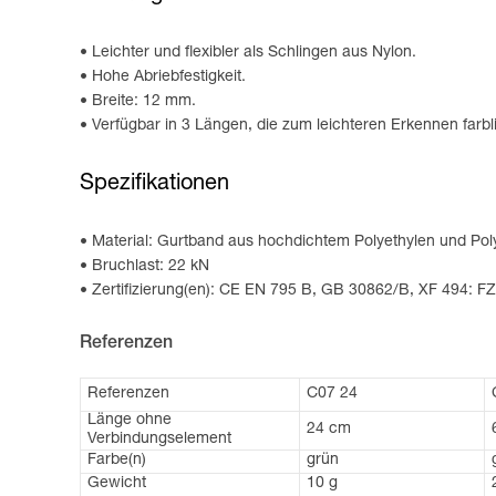
Leichter und flexibler als Schlingen aus Nylon.
Hohe Abriebfestigkeit.
Breite: 12 mm.
Verfügbar in 3 Längen, die zum leichteren Erkennen farbli
Spezifikationen
Material: Gurtband aus hochdichtem Polyethylen und Pol
Bruchlast: 22 kN
Zertifizierung(en): CE EN 795 B, GB 30862/B, XF 494: F
Referenzen
Referenzen
C07 24
Länge ohne
24 cm
Verbindungselement
Farbe(n)
grün
Gewicht
10 g