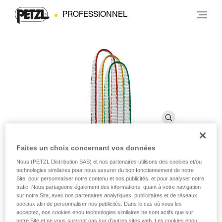
PROFESSIONNEL
Faites un choix concernant vos données
Nous (PETZL Distribution SAS) et nos partenaires utilisons des cookies et/ou
ST'ANNEAU
technologies similaires pour nous assurer du bon fonctionnement de notre
Site, pour personnaliser notre contenu et nos publicités, et pour analyser notre
trafic. Nous partageons également des informations, quant à votre navigation
Anneau cousu léger
sur notre Site, avec nos partenaires analytiques, publicitaires et de réseaux
sociaux afin de personnaliser nos publicités. Dans le cas où vous les
acceptez, nos cookies et/ou technologies similaires ne sont actifs que sur
ST’ANNEAU est une alternative plus légère aux anneaux de
notre Site et ne vous suivront pas sur d’autres sites web. Les cookies et/ou