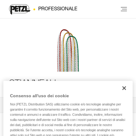
PROFESSIONALE
ST’ANNEAU
Consenso all'uso dei cookie
Noi (PETZL Distribution SAS) utilizziamo cookie e/o tecnologie analoghe per
Tutti i consigli tecnici
1
Filtro
garantire il corretto funzionamento del Sito web, per personalizzare i nostri
contenuti e annunci e analizzare il traffico. Condividiamo, inoltre, informazioni
sulla navigazione dell’utente sul Sito web con i nostri partner di servizi di analisi
dei dati, pubblicitari e di social media al fine di personalizzare le nostre
pubblicità. Se l’utente accetta, i nostri cookie e/o tecnologie analoghe saranno
attivi solo sul Sito web e non seguiranno l’utente su altri siti. I cookie e/o