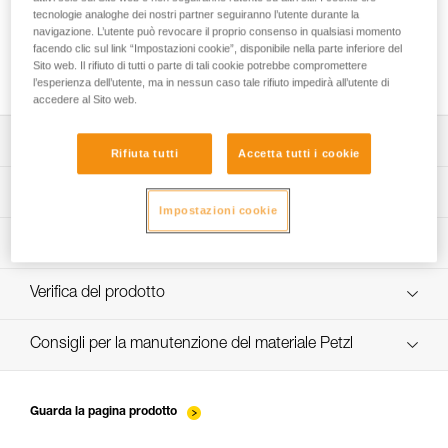
tecnologie analoghe dei nostri partner seguiranno l’utente durante la
navigazione. L’utente può revocare il proprio consenso in qualsiasi momento
facendo clic sul link “Impostazioni cookie”, disponibile nella parte inferiore del
Installazione delle corde
Sito web. Il rifiuto di tutti o parte di tali cookie potrebbe compromettere
l’esperienza dell’utente, ma in nessun caso tale rifiuto impedirà all’utente di
accedere al Sito web.
Scarica la scheda tecnica (PDF)
Rifiuta tutti
Accetta tutti i cookie
Technical Notice
App per il controllo e la manutenzione dei DPI
Impostazioni cookie
scopri ePPEcentre
Procedura di verifica del DPI
verif-EPI-sangles-amarrage-procedure-IT
Verifica del prodotto
VerifEPI-Sangleamarrage_IT
Consigli per la manutenzione del materiale Petzl
entretien-longes-sangles-absorbeurs-IT
Guarda la pagina prodotto