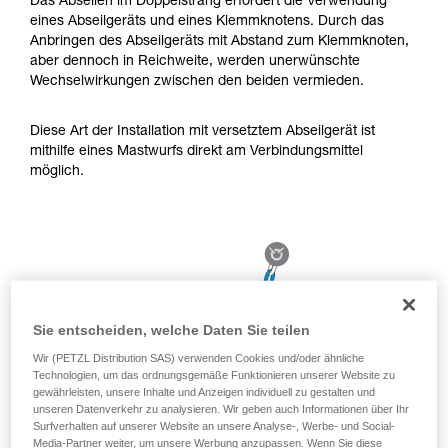
Das Abseilen im Doppelstrang erfordert die Verwendung
aufmerksam durch, bevor Sie diesen zu Rate
eines Abseilgeräts und eines Klemmknotens. Durch das
ziehen. Um diese Zusatzinformationen
Anbringen des Abseilgeräts mit Abstand zum Klemmknoten,
verstehen zu können, müssen Sie zuerst die in
aber dennoch in Reichweite, werden unerwünschte
der Gebrauchsanweisung enthaltenen
Wechselwirkungen zwischen den beiden vermieden.
Informationen richtig verstanden haben.
Die Beherrschung dieser Techniken setzt eine
entsprechende Ausbildung und ein spezielles
Diese Art der Installation mit versetztem Abseilgerät ist
Training voraus. Prüfen Sie zusammen mit
mithilfe eines Mastwurfs direkt am Verbindungsmittel
einem Profi, ob Sie in der Lage sind, den
möglich.
Vorgang alleine sicher zu wiederholen, bevor
Sie ihn eigenständig durchführen.
Wir geben Beispiele für die mit Ihrer Aktivität
verbundenen Techniken. Möglicherweise gibt es
noch andere Techniken, die hier nicht
beschrieben werden.
Sie entscheiden, welche Daten Sie teilen
Wir (PETZL Distribution SAS) verwenden Cookies und/oder ähnliche
Technologien, um das ordnungsgemäße Funktionieren unserer Website zu
gewährleisten, unsere Inhalte und Anzeigen individuell zu gestalten und
unseren Datenverkehr zu analysieren. Wir geben auch Informationen über Ihr
Surfverhalten auf unserer Website an unsere Analyse-, Werbe- und Social-
Media-Partner weiter, um unsere Werbung anzupassen. Wenn Sie diese