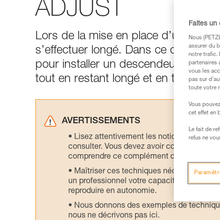
ADJUST
Faites un
Lors de la mise en place d’un rappel
Nous (PETZL 
assurer du b
s’effectuer longé. Dans ce conseil
notre trafic
pour installer un descendeur directe
partenaires 
vous les acc
tout en restant longé et en tension sur
pas sur d’au
toute votre 
Vous pouvez 
cet effet en
AVERTISSEMENTS
Le fait de r
Lisez attentivement les notices technique
refus ne vou
consulter. Vous devez avoir compris les in
comprendre ce complément d’informations
Maîtriser ces techniques nécessite une f
Paramètr
un professionnel votre capacité à refaire la
reproduire en autonomie.
Nous donnons des exemples de techniques l
nous ne décrivons pas ici.