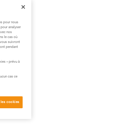
res pour nous
 pour analyser
avec nos
ns le cas où
 vous suivront
ront pendant
kies » prévu à
aucun cas ce
 les cookies