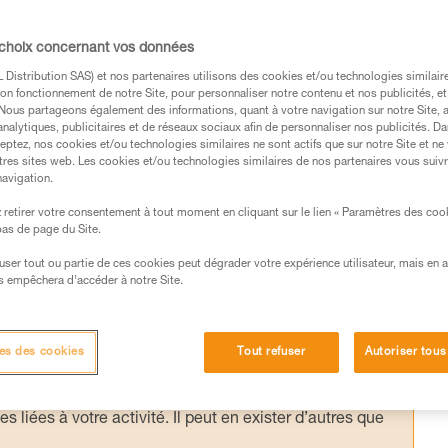
 choix concernant vos données
, toutes les manœuvres au relais doivent
Distribution SAS) et nos partenaires utilisons des cookies et/ou technologies similai
on fonctionnement de notre Site, pour personnaliser notre contenu et nos publicités, et
 technique, nous vous montrons une méthode
. Nous partageons également des informations, quant à votre navigation sur notre Site, 
ment sur le brin d’une longe simple réglable,
analytiques, publicitaires et de réseaux sociaux afin de personnaliser nos publicités. Da
eptez, nos cookies et/ou technologies similaires ne sont actifs que sur notre Site et ne
 le relais.
tres sites web. Les cookies et/ou technologies similaires de nos partenaires vous suiv
navigation.
retirer votre consentement à tout moment en cliquant sur le lien « Paramètres des coo
 bas de page du Site.
efuser tout ou partie de ces cookies peut dégrader votre expérience utilisateur, mais en 
s des produits utilisés dans ce conseil avant de le
s empêchera d’accéder à notre Site.
formations de la notice technique pour pouvoir
.
ormation et un entraînement spécifique. Validez avec
es des cookies
Tout refuser
Autoriser tous
 manipulation, seul, en toute sécurité, avant de la
iées à votre activité. Il peut en exister d’autres que