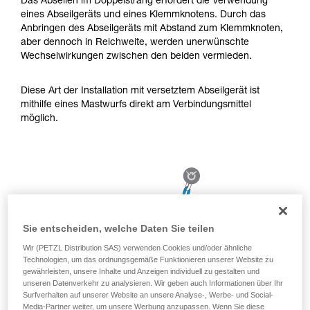
Das Abseilen im Doppelstrang erfordert die Verwendung
aufmerksam durch, bevor Sie diesen zu Rate
eines Abseilgeräts und eines Klemmknotens. Durch das
ziehen. Um diese Zusatzinformationen
Anbringen des Abseilgeräts mit Abstand zum Klemmknoten,
verstehen zu können, müssen Sie zuerst die in
aber dennoch in Reichweite, werden unerwünschte
der Gebrauchsanweisung enthaltenen
Wechselwirkungen zwischen den beiden vermieden.
Informationen richtig verstanden haben.
Die Beherrschung dieser Techniken setzt eine
entsprechende Ausbildung und ein spezielles
Diese Art der Installation mit versetztem Abseilgerät ist
Training voraus. Prüfen Sie zusammen mit
mithilfe eines Mastwurfs direkt am Verbindungsmittel
einem Profi, ob Sie in der Lage sind, den
möglich.
Vorgang alleine sicher zu wiederholen, bevor
Sie ihn eigenständig durchführen.
Wir geben Beispiele für die mit Ihrer Aktivität
verbundenen Techniken. Möglicherweise gibt es
noch andere Techniken, die hier nicht
beschrieben werden.
Sie entscheiden, welche Daten Sie teilen
Wir (PETZL Distribution SAS) verwenden Cookies und/oder ähnliche
Technologien, um das ordnungsgemäße Funktionieren unserer Website zu
gewährleisten, unsere Inhalte und Anzeigen individuell zu gestalten und
unseren Datenverkehr zu analysieren. Wir geben auch Informationen über Ihr
Surfverhalten auf unserer Website an unsere Analyse-, Werbe- und Social-
Media-Partner weiter, um unsere Werbung anzupassen. Wenn Sie diese