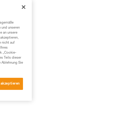
ngsgemäße
n und unseren
te an unsere
akzeptieren,
 nicht auf
Ihres
nk „Cookie-
es Teils dieser
e Ablehnung Sie
 akzeptieren