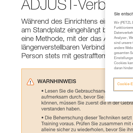
ADJUST-Verbindun
Sie entsc
Während des Einrichtens eines Abse
Wir (PETZL 
Funktioniere
am Standplatz eingehängt bleiben. I
Datenverkehr
eine Methode, mit der das Abseilger
Analyse-, W
sind unsere 
längenverstellbaren Verbindungsmittel
andere Webs
gesamten Sur
Person stets mit gestrafftem Seil am
Einstellunge
Cookies kann
daran hinder
WARNHINWEIS
Cookie-E
Lesen Sie die Gebrauchsanweisungen der 
aufmerksam durch, bevor Sie diesen zu Ra
können, müssen Sie zuerst die in der Gebr
verstanden haben.
Die Beherrschung dieser Techniken setzt
Training voraus. Prüfen Sie zusammen mit e
alleine sicher zu wiederholen, bevor Sie ih