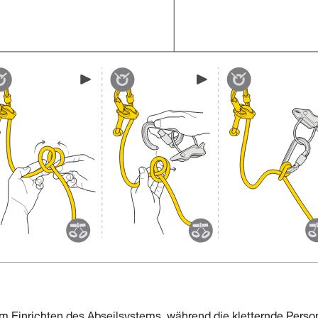
um Einrichten des Abseilsystems, während die kletternde Perso