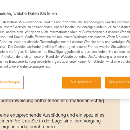
gsmittel
heiden, welche Daten Sie teilen
ilsystems muss die kletternde Person stets
Distribution SAS) verwenden Cookies und/oder ähnliche Technologien, um das ordnu
n unserer Website zu gewährleisten, unsere Inhalte und Anzeigen individuell zu gestalte
n diesem technischen Ratschlag zeigen wir
 zu analysieren. Wir geben auch Informationen über Ihr Surfverhalten auf unserer Websi
ät direkt am Strang eines einfachen
erbe- und Social-Media-Partner weiter, um unsere Werbung anzupassen. Wenn Sie diese 
Cookies und/oder ähnliche Technologien nur auf unserer Website aktiv und verfolgen Sie
s installiert wird, während die kletternde
ites. Die Cookies und/oder ähnliche Technologien unserer Partner werden Sie während 
fens verfolgen. Sie können Ihre Einwilligung jederzeit widerrufen, indem Sie auf den Li
 Standplatz eingehängt bleibt.
n“ klicken, der sich am unteren Rand der Website befindet. Die Ablehnung aller oder ein
 Ihre Benutzererfahrung beeinträchtigen, aber unter keinen Umständen wird eine solch
n, auf unsere Website zuzugreifen.
instellungen
Alle ablehnen
Alle Cookies
Produkte, um die es in diesem Tech Tipp geht,
te ziehen. Um diese Zusatzinformationen verstehen zu
auchsanweisung enthaltenen Informationen richtig
 eine entsprechende Ausbildung und ein spezielles
inem Profi, ob Sie in der Lage sind, den Vorgang
n eigenständig durchführen.