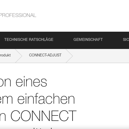
PROFESSIONAL
TECHNISCHE RATSCHLÄGE
GEMEINSCHAFT
SI
rodukt
CONNECT-ADJUST
längenverstellbaren CONNECT ADJUST-Verbindungsmittel
ion eines
m einfachen
aren CONNECT