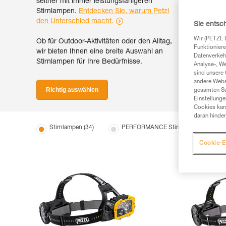
seither mit immer leistungsfähigeren
Stirnlampen.
Entdecken Sie, warum Petzl
den Unterschied macht.
Sie entsc
Wir (PETZL 
Ob für Outdoor-Aktivitäten oder den Alltag,
Funktioniere
wir bieten Ihnen eine breite Auswahl an
Datenverkehr
Stirnlampen für Ihre Bedürfnisse.
Analyse-, W
sind unsere 
andere Webs
Richtig auswählen
gesamten Sur
Einstellunge
Cookies kann
daran hinder
Stirnlampen (34)
PERFORMANCE Stirnlampen (5)
Cookie-E