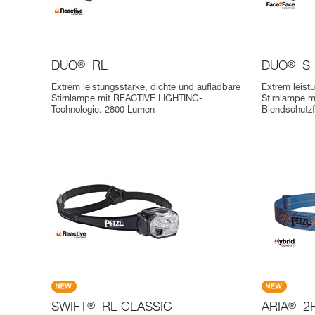
DUO
®
RL
DUO
®
S
Extrem leistungsstarke, dichte und aufladbare
Extrem leist
Stirnlampe mit REACTIVE LIGHTING-
Stirnlampe 
Technologie. 2800 Lumen
Blendschutz
SWIFT
®
RL CLASSIC
ARIA
®
2