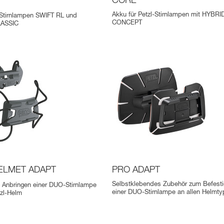
CORE
Akku für Petzl-Stirnlampen mit HYBRI
 Stirnlampen SWIFT RL und
CONCEPT
LASSIC
LMET ADAPT
PRO ADAPT
Selbstklebendes Zubehör zum Befest
 Anbringen einer DUO-Stirnlampe
einer DUO-Stirnlampe an allen Helmty
tzl-Helm