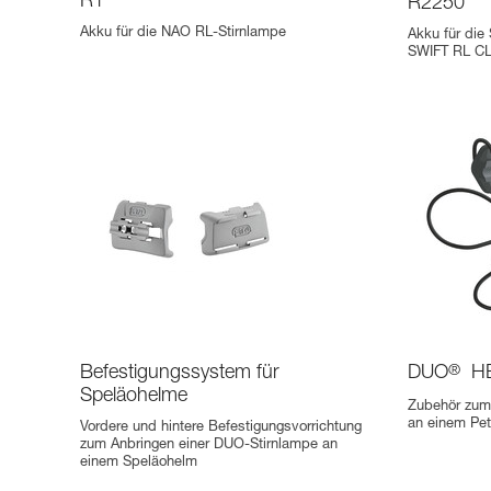
R1
R2250
Akku für die NAO RL-Stirnlampe
Akku für die
SWIFT RL C
Befestigungssystem für
DUO
®
HE
Speläohelme
Zubehör zum
an einem Pe
Vordere und hintere Befestigungsvorrichtung
zum Anbringen einer DUO-Stirnlampe an
einem Speläohelm