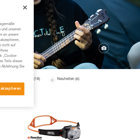
ngsgemäße
n und unseren
te an unsere
akzeptieren,
 nicht auf
Ihres
nk „Cookie-
es Teils dieser
e Ablehnung Sie
hör für Stirnlampen (18)
Neuheiten (6)
 akzeptieren