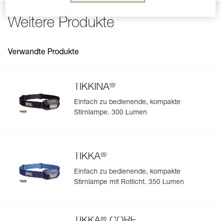
Häufige Fragen
eine Straßenverkehrsordnung fallen, ersetzen die Lampen
von Petzl nicht die vorschriftsmäßige Fahrradbeleuchtung.
Weitere Produkte
See all technical content
Verwandte Produkte
®
TIKKINA
Einfach zu bedienende, kompakte
Stirnlampe. 300 Lumen
®
TIKKA
Einfach zu bedienende, kompakte
Stirnlampe mit Rotlicht. 350 Lumen
®