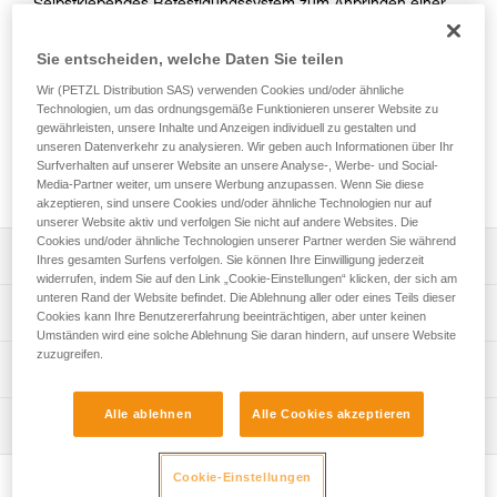
Selbstklebendes Befestigungssystem zum Anbringen einer
TIKKINA-, TIKKA-, ACTIK-, ARIA-, SWIFT RL- oder NAO RL-
Stirnlampe an einem Helm, ohne die Schwenkbewegung der
Sie entscheiden, welche Daten Sie teilen
Lampe zu behindern.
Wir (PETZL Distribution SAS) verwenden Cookies und/oder ähnliche
Technologien, um das ordnungsgemäße Funktionieren unserer Website zu
Ihr sucht die perfekte Stirnlampe für eure Aktivitäten?
gewährleisten, unsere Inhalte und Anzeigen individuell zu gestalten und
unseren Datenverkehr zu analysieren. Wir geben auch Informationen über Ihr
ZUR AUSWAHLHILFE
Surfverhalten auf unserer Website an unsere Analyse-, Werbe- und Social-
Media-Partner weiter, um unsere Werbung anzupassen. Wenn Sie diese
akzeptieren, sind unsere Cookies und/oder ähnliche Technologien nur auf
unserer Website aktiv und verfolgen Sie nicht auf andere Websites. Die
Cookies und/oder ähnliche Technologien unserer Partner werden Sie während
Leistungsverzeichnis
Ihres gesamten Surfens verfolgen. Sie können Ihre Einwilligung jederzeit
widerrufen, indem Sie auf den Link „Cookie-Einstellungen“ klicken, der sich am
unteren Rand der Website befindet. Die Ablehnung aller oder eines Teils dieser
Ermöglicht das einfache Anbringen einer Stirnlampe an
Technische Spezifikationen
Cookies kann Ihre Benutzererfahrung beeinträchtigen, aber unter keinen
einem Helm, ohne die Schwenkbewegung der Lampe zu
Umständen wird eine solche Ablehnung Sie daran hindern, auf unsere Website
beeinträchtigen.
zuzugreifen.
Gewicht: 20 g
Technische Informationen
Geeignet für die Stirnlampen TIKKINA, TIKKA, TIKKA
Zugrundeliegende Spezifikationen
CORE, ACTIK, ACTIK CORE (Versionen ab 2022), ARIA
Gebrauchsanleitung
Alle ablehnen
Alle Cookies akzeptieren
1R RGB, ARIA 2R RGB, SWIFT RL (Versionen ab 2023)
Wartung
Das PDF herunterladen technical-notice-HELMET ADAPT-
Referenz : E073AB00
und NAO RL.
2
Garantie : 3 Jahre
Cookie-Einstellungen
Verpackung : 1
Häufige Fragen
Hinweis: Achtung, bei Benutzung in Bereichen, die unter