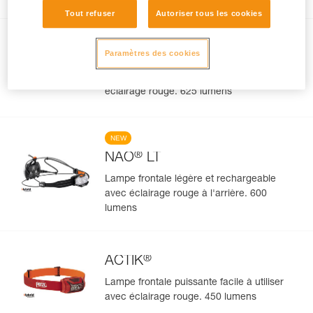
en milieu naturel. 625 lumens
Tout refuser
Autoriser tous les cookies
®
ACTIK
CORE
Paramètres des cookies
Lampe frontale puissante et
rechargeable, facile à utiliser avec
éclairage rouge. 625 lumens
NEW
®
NAO
LT
Lampe frontale légère et rechargeable
avec éclairage rouge à l'arrière. 600
lumens
®
ACTIK
Lampe frontale puissante facile à utiliser
avec éclairage rouge. 450 lumens