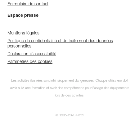
Formulaire de contact
Espace presse
Mentions légales
Politique de confidentialité et de traitement des données
personnelles
Déclaration d'accessibilité
Paramètres des cookies
Les activités illustrées sont intrinsèquement dangereuses. Chaque utilisateur doit
avoir suivi une formation et avoir des compétences pour l’usage des équipements
lors de ces activités.
© 1995-2026 Petzl