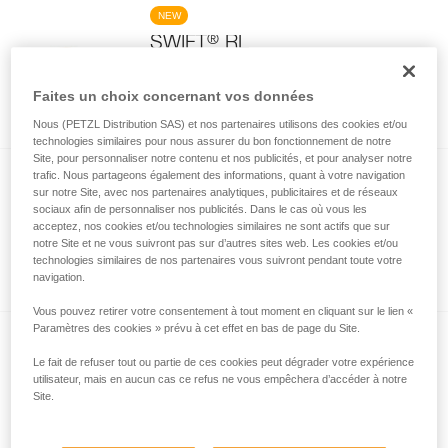
NEW
®
SWIFT
RL
Lampe frontale ultra-puissante et
Faites un choix concernant vos données
rechargeable, avec bandeau ultra-fin,
dotée de la technologie REACTIVE
Nous (PETZL Distribution SAS) et nos partenaires utilisons des cookies et/ou
LIGHTING. 1200 lumens
technologies similaires pour nous assurer du bon fonctionnement de notre
Site, pour personnaliser notre contenu et nos publicités, et pour analyser notre
trafic. Nous partageons également des informations, quant à votre navigation
NEW
sur notre Site, avec nos partenaires analytiques, publicitaires et de réseaux
®
SWIFT
RL CLASSIC
sociaux afin de personnaliser nos publicités. Dans le cas où vous les
acceptez, nos cookies et/ou technologies similaires ne sont actifs que sur
Lampe frontale ultra-puissante et
notre Site et ne vous suivront pas sur d’autres sites web. Les cookies et/ou
rechargeable avec bandeau CLASSIC,
technologies similaires de nos partenaires vous suivront pendant toute votre
navigation.
dotée de la technologie REACTIVE
LIGHTING. 1200 lumens
Vous pouvez retirer votre consentement à tout moment en cliquant sur le lien «
Paramètres des cookies » prévu à cet effet en bas de page du Site.
NEW
Le fait de refuser tout ou partie de ces cookies peut dégrader votre expérience
®
ARIA
2R RGB
utilisateur, mais en aucun cas ce refus ne vous empêchera d’accéder à notre
Site.
Lampe frontale étanche, rechargeable et
puissante avec éclairage blanc, rouge,
vert et bleu, idéale pour les observations