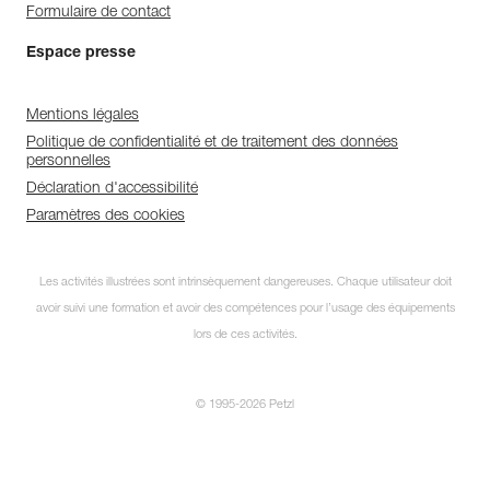
Formulaire de contact
Espace presse
Mentions légales
Politique de confidentialité et de traitement des données
personnelles
Déclaration d'accessibilité
Paramètres des cookies
Les activités illustrées sont intrinsèquement dangereuses. Chaque utilisateur doit
avoir suivi une formation et avoir des compétences pour l’usage des équipements
lors de ces activités.
© 1995-2026 Petzl