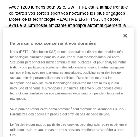
Avec 1200 lumens pour 92 g, SWIFT RL est la lampe frontale
de toutes vos sorties sportives nocturnes les plus engagées !
Dotée de la technologie REACTIVE LIGHTING, un capteur
évalue la luminosité ambiante et adapte automatiquement la
puissance d’éclairage à vos besoins. Ultra-fin, modulable et
facile à ajuster, son bandeau sait se faire oublier, tout en
Faites un choix concernant vos données
assurant un maintien optimal lors de vos sorties dynamiques
et exigeantes, comme en alpinisme ou en ski. Vous pourrez
Nous (PETZL Distribution SAS) et nos partenaires utilisons des cookies et/ou
également compter sur son éclairage rouge, fixe ou
technologies similaires pour nous assurer du bon fonctionnement de notre
Site, pour personnaliser notre contenu et nos publicités, et pour analyser notre
clignotant, en cas de nécessité. Rechargeable, elle sera
trafic. Nous partageons également des informations, quant à votre navigation
toujours prête à vous accompagner dans chacune de vos
sur notre Site, avec nos partenaires analytiques, publicitaires et de réseaux
sorties étoilées.
sociaux afin de personnaliser nos publicités. Dans le cas où vous les
acceptez, nos cookies et/ou technologies similaires ne sont actifs que sur
Vous recherchez la meilleure lampe frontale pour vos
notre Site et ne vous suivront pas sur d’autres sites web. Les cookies et/ou
technologies similaires de nos partenaires vous suivront pendant toute votre
activités ?
navigation.
ACCÉDER À L'AIDE AU CHOIX
Vous pouvez retirer votre consentement à tout moment en cliquant sur le lien «
Paramètres des cookies » prévu à cet effet en bas de page du Site.
Le fait de refuser tout ou partie de ces cookies peut dégrader votre expérience
utilisateur, mais en aucun cas ce refus ne vous empêchera d’accéder à notre
SWIFT® RL
Site.