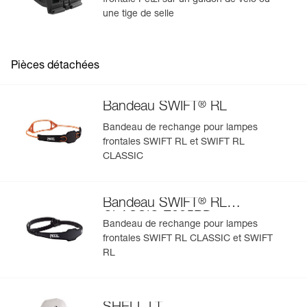
frontale Petzl sur un guidon de vélo ou
une tige de selle
Réparabilité : bandeau, pochette et batterie disponibles en
pièces détachées, afin de prolonger la durée de vie de la
lampe.
Pièces détachées
®
Bandeau SWIFT
RL
Bandeau de rechange pour lampes
frontales SWIFT RL et SWIFT RL
CLASSIC
®
Bandeau SWIFT
RL
CLASSIC E095BD
Bandeau de rechange pour lampes
frontales SWIFT RL CLASSIC et SWIFT
RL