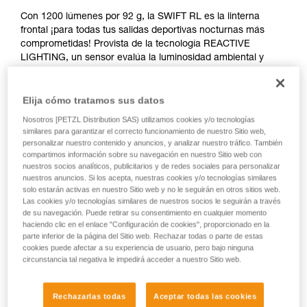
Con 1200 lúmenes por 92 g, la SWIFT RL es la linterna
frontal ¡para todas tus salidas deportivas nocturnas más
comprometidas! Provista de la tecnología REACTIVE
LIGHTING, un sensor evalúa la luminosidad ambiental y
adapta automáticamente la potencia de iluminación a tus
necesidades. Ultrafina, modulable y fácil de ajustar, su cinta
te hace olvidar que la llevas puesta, asegurando a la vez
Elija cómo tratamos sus datos
una sujeción óptima en tus salidas dinámicas y exigentes,
Nosotros [PETZL Distribution SAS) utilizamos cookies y/o tecnologías
como en alpinismo o en esquí. También podrás contar con
similares para garantizar el correcto funcionamiento de nuestro Sitio web,
su iluminación roja, fija o intermitente, en caso de
personalizar nuestro contenido y anuncios, y analizar nuestro tráfico. También
necesidad. Recargable, siempre estará lista para
compartimos información sobre su navegación en nuestro Sitio web con
nuestros socios analíticos, publicitarios y de redes sociales para personalizar
acompañarte en cada una de tus salidas bajo las estrellas.
nuestros anuncios. Si los acepta, nuestras cookies y/o tecnologías similares
solo estarán activas en nuestro Sitio web y no le seguirán en otros sitios web.
¿Buscas la mejor linterna frontal para tus actividades?
Las cookies y/o tecnologías similares de nuestros socios le seguirán a través
de su navegación. Puede retirar su consentimiento en cualquier momento
ACCEDER A LA AYUDA
haciendo clic en el enlace "Configuración de cookies", proporcionado en la
parte inferior de la página del Sitio web. Rechazar todas o parte de estas
cookies puede afectar a su experiencia de usuario, pero bajo ninguna
circunstancia tal negativa le impedirá acceder a nuestro Sitio web.
SWIFT® RL
Rechazarlas todas
Aceptar todas las cookies