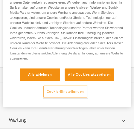
Das zum Klettern und Bergsteigen bestimmte CONNECT
unseren Datenverkehr zu analysieren. Wir geben auch Informationen über Ihr
ADJUST ist ein einfaches Verbindungsmittel mit
Surfverhalten auf unserer Website an unsere Analyse-, Werbe- und Social-
Media-Partner weiter, um unsere Werbung anzupassen. Wenn Sie diese
einstellbarem Strang, konzipiert zur Selbstsicherung am
akzeptieren, sind unsere Cookies und/oder ähnliche Technologien nur auf
Standplatz. Sein einstellbarer Strang ermöglicht eine
unserer Website aktiv und verfolgen Sie nicht auf andere Websites. Die
optimale Anpassung der Länge für die Vorgänge am Stand.
Cookies und/oder ähnliche Technologien unserer Partner werden Sie während
Die Schlaufe zur Befestigung am Gurt ist dünn und lässt
Ihres gesamten Surfens verfolgen. Sie können Ihre Einwilligung jederzeit
Platz am Sicherungsring frei. Dank der ergonomischen Form
widerrufen, indem Sie auf den Link „Cookie-Einstellungen“ klicken, der sich am
der ADJUST-Einstellvorrichtung lässt sich das
unteren Rand der Website befindet. Die Ablehnung aller oder eines Teils dieser
Cookies kann Ihre Benutzererfahrung beeinträchtigen, aber unter keinen
Verbindungsmittel schnell und einfach mit einer Hand
Umständen wird eine solche Ablehnung Sie daran hindern, auf unsere Website
einstellen.
zuzugreifen.
Leistungsverzeichnis
Alle ablehnen
Alle Cookies akzeptieren
Kompaktes einfaches Verbindungsmittel mit einstellbarem
Technische Spezifikationen
Cookie-Einstellungen
Strang zur Selbstsicherung am Standplatz beim Klettern
und Bergsteigen:
Länge: 15 - 95 cm
Technische Informationen
- Verbindungsmittel einstellbar von 15 bis 95 cm.
Gewicht: 120 g
- Das Verbindungsmittel aus 9,0-mm-Dynamikseil reduziert
Gebrauchsanleitung
bei einem Sturz aus geringer Höhe den auf den Anwender
Zertifizierung(en): CE EN 17520, UKCA
Wartung
Das PDF herunterladen technical-notice-CONNECT-
oder die Anwenderin ausgeübten Fangstoß (1).
ADJUST-2
Material: Polyamid, Aluminium, thermoplastisches
- Die angenähte Gurtbandverbindungsschlaufe (Petzl-
Ablauf der PSA-Prüfung