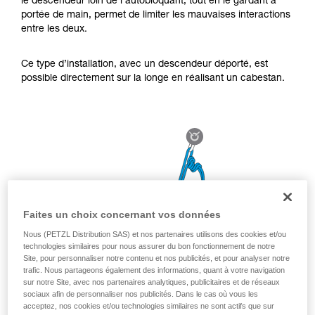
le descendeur loin de l’autobloquant, tout en le gardant à
pouvoir comprendre ce complément
portée de main, permet de limiter les mauvaises interactions
d’informations.
entre les deux.
Maîtriser ces techniques nécessite une
formation et un entraînement spécifique. Validez
avec un professionnel votre capacité à refaire
Ce type d’installation, avec un descendeur déporté, est
la manipulation, seul, en toute sécurité, avant
possible directement sur la longe en réalisant un cabestan.
de la reproduire en autonomie.
Nous donnons des exemples de techniques
liées à votre activité. Il peut en exister d’autres
que nous ne décrivons pas ici.
Faites un choix concernant vos données
Nous (PETZL Distribution SAS) et nos partenaires utilisons des cookies et/ou
technologies similaires pour nous assurer du bon fonctionnement de notre
Site, pour personnaliser notre contenu et nos publicités, et pour analyser notre
trafic. Nous partageons également des informations, quant à votre navigation
sur notre Site, avec nos partenaires analytiques, publicitaires et de réseaux
sociaux afin de personnaliser nos publicités. Dans le cas où vous les
acceptez, nos cookies et/ou technologies similaires ne sont actifs que sur