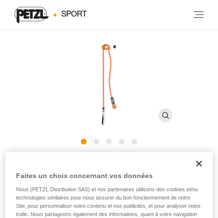
SPORT
CONNECT ADJUST
Faites un choix concernant vos données
Nous (PETZL Distribution SAS) et nos partenaires utilisons des cookies et/ou
Longe simple réglable pour l'escalade et l'alpinisme
technologies similaires pour nous assurer du bon fonctionnement de notre
Site, pour personnaliser notre contenu et nos publicités, et pour analyser notre
Destinée aux grimpeurs et aux alpinistes, CONNECT
trafic. Nous partageons également des informations, quant à votre navigation