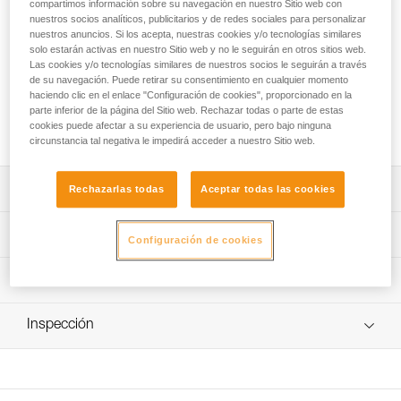
Destinado a los escaladores y alpinistas, el CONNECT
compartimos información sobre su navegación en nuestro Sitio web con
nuestros socios analíticos, publicitarios y de redes sociales para personalizar
ADJUST es un elemento de amarre simple regulable,
nuestros anuncios. Si los acepta, nuestras cookies y/o tecnologías similares
diseñado para asegurarse a la reunión. Su cabo regulable
solo estarán activas en nuestro Sitio web y no le seguirán en otros sitios web.
permite ajustar la longitud más adecuada para las
Las cookies y/o tecnologías similares de nuestros socios le seguirán a través
manipulaciones. El anillo fino de conexión al arnés libera
de su navegación. Puede retirar su consentimiento en cualquier momento
espacio en el anillo de aseguramiento. Gracias a su forma
haciendo clic en el enlace "Configuración de cookies", proporcionado en la
parte inferior de la página del Sitio web. Rechazar todas o parte de estas
ergonómica, el bloqueador ADJUST ofrece una regulación
cookies puede afectar a su experiencia de usuario, pero bajo ninguna
fácil y rápida con una sola mano.
circunstancia tal negativa le impedirá acceder a nuestro Sitio web.
Descripción
Rechazarlas todas
Aceptar todas las cookies
Elemento de amarre de sujeción simple, regulable y
Características técnicas
Configuración de cookies
compacto, que permite asegurarse a la reunión en
escalada y alpinismo:
Longitud: 15 - 95 cm
Información técnica
- Elemento de amarre regulable de 15 a 95 cm.
Peso: 120 g
- Elemento de amarre de cuerda dinámica de 9,0 mm
Ficha técnica
para limitar la fuerza transmitida al usuario en caso de
Certificaciones: CE EN 17520, UKCA
Inspección
Descargar el pdf technical-notice-CONNECT-ADJUST-2
caída de poca altura (1).
Materiales: poliamida, aluminio, elastómero termoplástico
- Anillo de conexión de cinta de polietileno de alta
Declaración de conformidad
Procedimiento de revisión del EPI
(TPE), poliuretano termoplástico (TPU) y polietileno de alta
densidad (PEAD) cosido (patente Petzl) que permite
Descargar el pdf UE-Declaration-L034AA00-01 CONNECT
Descargar el pdf verif-EPI-ADJUST-procedure-ES
densidad (PEAD)
instalar el elemento de amarre en el arnés mediante un
ADJUST