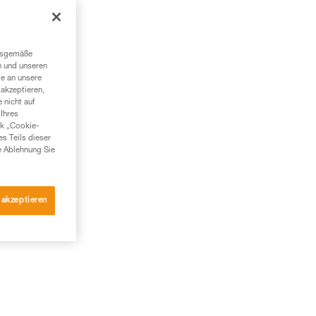
ngsgemäße
n und unseren
te an unsere
g
akzeptieren,
 nicht auf
Ihres
nk „Cookie-
es Teils dieser
e Ablehnung Sie
 akzeptieren