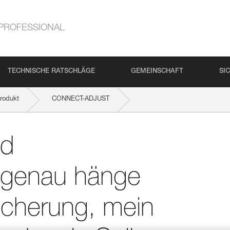
PROFESSIONAL
TECHNISCHE RATSCHLÄGE
GEMEINSCHAFT
SI
rodukt
CONNECT-ADJUST
Selbstsicherung, mein Sicherungsgerät und mein Seil ein?
nd
 genau hänge
icherung, mein