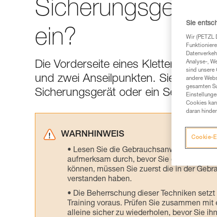
Sicherungsgerät u
Sie entsc
ein?
Wir (PETZL 
Funktioniere
Datenverkehr
Die Vorderseite eines Klettergurts b
Analyse-, W
sind unsere 
und zwei Anseilpunkten. Sie dienen 
andere Webs
gesamten Sur
Sicherungsgerät oder ein Seil einzu
Einstellunge
Cookies kann
daran hinder
WARNHINWEIS
Cookie-E
Lesen Sie die Gebrauchsanweisungen der 
aufmerksam durch, bevor Sie diesen zu Ra
können, müssen Sie zuerst die in der Gebr
verstanden haben.
Die Beherrschung dieser Techniken setzt
Training voraus. Prüfen Sie zusammen mit e
alleine sicher zu wiederholen, bevor Sie ih