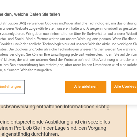
nd mein Seil
heiden, welche Daten Sie teilen
Distribution SAS) verwenden Cookies und/oder ähnliche Technologien, um das ordnu
n unserer Website zu gewährleisten, unsere Inhalte und Anzeigen individuell zu gestalte
 zu analysieren. Wir geben auch Informationen über Ihr Surfverhalten auf unserer Websi
esteht in der Regel aus einem Sicherungsrin
erbe- und Social-Media-Partner weiter, um unsere Werbung anzupassen. Wenn Sie diese 
Cookies und/oder ähnliche Technologien nur auf unserer Website aktiv und verfolgen Sie
dazu, eine Selbstsicherungsschlinge, ein
ites. Die Cookies und/oder ähnliche Technologien unserer Partner werden Sie während 
fens verfolgen. Sie können Ihre Einwilligung jederzeit widerrufen, indem Sie auf den Li
hängen.
n“ klicken, der sich am unteren Rand der Website befindet. Die Ablehnung aller oder ein
 Ihre Benutzererfahrung beeinträchtigen, aber unter keinen Umständen wird eine solch
n, auf unsere Website zuzugreifen.
instellungen
Alle ablehnen
Alle Cookies
Produkte, um die es in diesem Tech Tipp geht,
te ziehen. Um diese Zusatzinformationen verstehen zu
auchsanweisung enthaltenen Informationen richtig
 eine entsprechende Ausbildung und ein spezielles
inem Profi, ob Sie in der Lage sind, den Vorgang
n eigenständig durchführen.