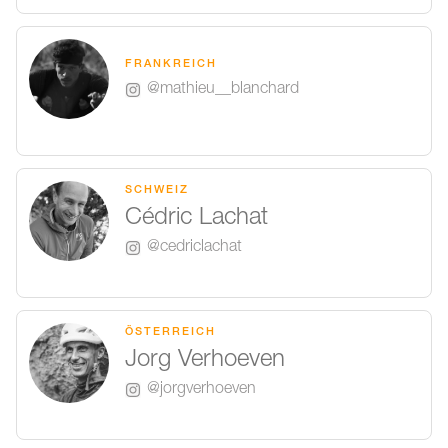
FRANKREICH
@mathieu__blanchard
SCHWEIZ
Cédric Lachat
@cedriclachat
ÖSTERREICH
Jorg Verhoeven
@jorgverhoeven