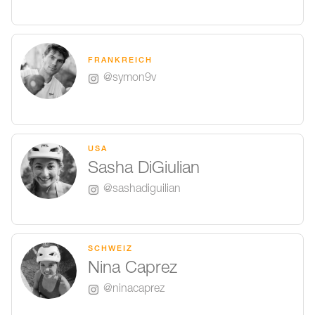
FRANKREICH
@symon9v
USA
Sasha DiGiulian
@sashadiguilian
SCHWEIZ
Nina Caprez
@ninacaprez