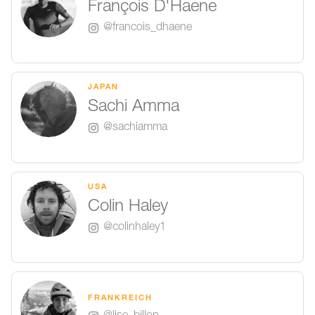
François D'Haene
@francois_dhaene
JAPAN
Sachi Amma
@sachiamma
USA
Colin Haley
@colinhaley1
FRANKREICH