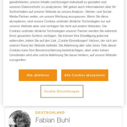
gewährleisten, unsere Inhalte und Anzeigen individuell zu gestalten und
@courtneydauwalter
unseren Datenverkehr zu analysieren. Wir geben auch Informationen über Ihr
Surfverhalten auf unserer Website an unsere Analyse-, Werbe- und Social-
Media-Partner weiter, um unsere Werbung anzupassen. Wenn Sie diese
akzeptieren, sind unsere Cookies und/oder ähnliche Technologien nur auf
unserer Website aktiv und verfolgen Sie nicht auf andere Websites. Die
Cookies und/oder ähnliche Technologien unserer Partner werden Sie während
USA
Ihres gesamten Surfens verfolgen. Sie können Ihre Einwilligung jederzeit
Margo Hayes
widerrufen, indem Sie auf den Link „Cookie-Einstellungen“ klicken, der sich am
unteren Rand der Website befindet. Die Ablehnung aller oder eines Teils dieser
@margojain
Cookies kann Ihre Benutzererfahrung beeinträchtigen, aber unter keinen
Umständen wird eine solche Ablehnung Sie daran hindern, auf unsere Website
zuzugreifen.
FRANKREICH
Alle ablehnen
Alle Cookies akzeptieren
Charlotte Durif
@chadurif
Cookie-Einstellungen
DEUTSCHLAND
Fabian Buhl