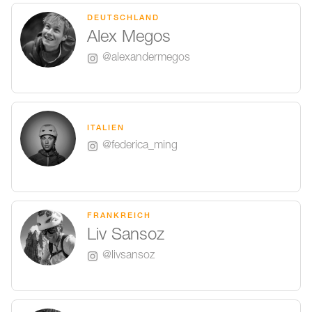
DEUTSCHLAND
Alex Megos
@alexandermegos
ITALIEN
@federica_ming
FRANKREICH
Liv Sansoz
@livsansoz