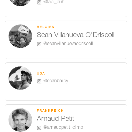
@fabi_buhl
BELGIEN
Sean Villanueva O'Driscoll
@seanvillanuevaodriscoll
USA
@seanbailey
FRANKREICH
Arnaud Petit
@arnaudpetit_climb