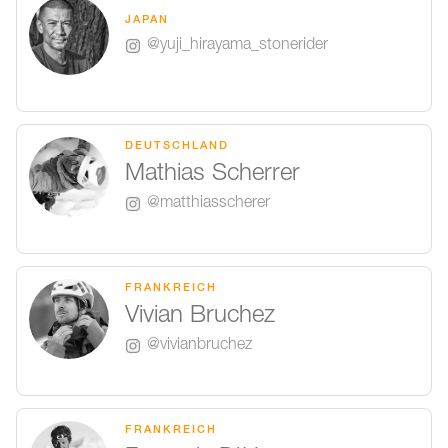
JAPAN
@yuji_hirayama_stonerider
DEUTSCHLAND
Mathias Scherrer
@matthiasscherer
FRANKREICH
Vivian Bruchez
@vivianbruchez
FRANKREICH