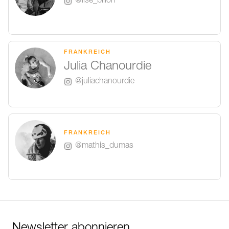
@lise_billon
FRANKREICH
Julia Chanourdie
@juliachanourdie
FRANKREICH
@mathis_dumas
Newsletter abonnieren