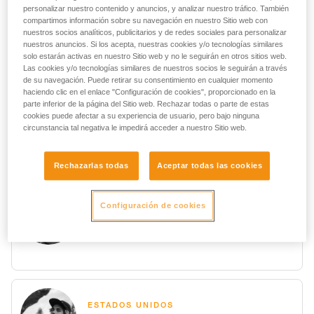
personalizar nuestro contenido y anuncios, y analizar nuestro tráfico. También
Charlotte Durif
compartimos información sobre su navegación en nuestro Sitio web con
nuestros socios analíticos, publicitarios y de redes sociales para personalizar
@chadurif
nuestros anuncios. Si los acepta, nuestras cookies y/o tecnologías similares
solo estarán activas en nuestro Sitio web y no le seguirán en otros sitios web.
Las cookies y/o tecnologías similares de nuestros socios le seguirán a través
de su navegación. Puede retirar su consentimiento en cualquier momento
haciendo clic en el enlace "Configuración de cookies", proporcionado en la
FRANCIA
parte inferior de la página del Sitio web. Rechazar todas o parte de estas
Mathieu Maynadier
cookies puede afectar a su experiencia de usuario, pero bajo ninguna
circunstancia tal negativa le impedirá acceder a nuestro Sitio web.
@mathieumaynadier
Rechazarlas todas
Aceptar todas las cookies
SUIZA
Configuración de cookies
Nina Caprez
@ninacaprez
ESTADOS UNIDOS