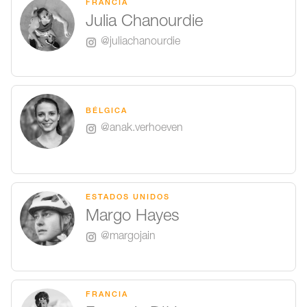
FRANCIA
Julia Chanourdie
@juliachanourdie
BÉLGICA
@anak.verhoeven
ESTADOS UNIDOS
Margo Hayes
@margojain
FRANCIA