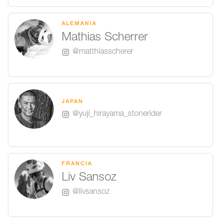
ALEMANIA
Mathias Scherrer
@matthiasscherer
JAPAN
@yuji_hirayama_stonerider
FRANCIA
Liv Sansoz
@livsansoz