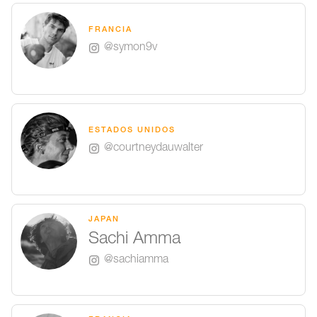
FRANCIA
@symon9v
ESTADOS UNIDOS
@courtneydauwalter
JAPAN
Sachi Amma
@sachiamma