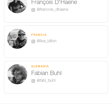
François D'Haene
@francois_dhaene
FRANCIA
@lise_billon
ALEMANIA
Fabian Buhl
@fabi_buhl