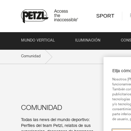
SPORT
MUNDO VERTICAL
ILUMINACIÓN
CONS
Comunidad
Elija cóm
Nosotros [PE
funcionamien
También com
publicitario
tecnologías 
y/o tecnolog
COMUNIDAD
consentimie
parte inferi
de usuario, 
Todas las news del mundo deportivo:
Perfiles del team Petzl, relatos de sus