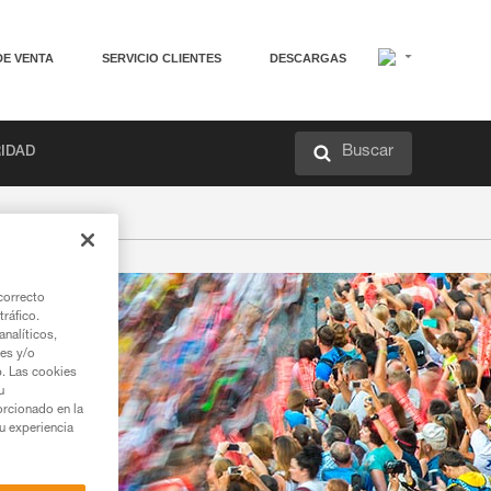
DE VENTA
SERVICIO CLIENTES
DESCARGAS
Buscar
RIDAD
correcto
tráfico.
nalíticos,
ies y/o
b. Las cookies
u
orcionado en la
su experiencia