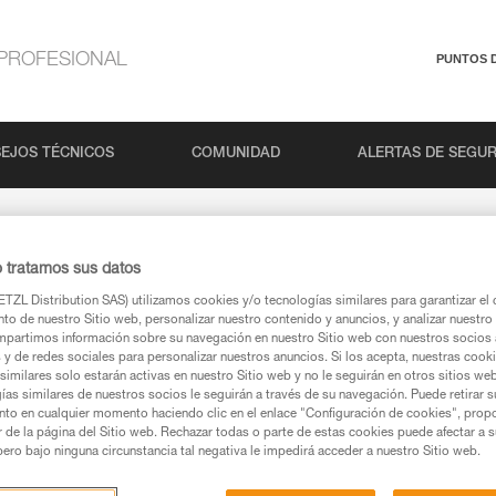
PROFESIONAL
PUNTOS 
EJOS TÉCNICOS
COMUNIDAD
ALERTAS DE SEGU
o tratamos sus datos
TZL Distribution SAS) utilizamos cookies y/o tecnologías similares para garantizar el 
to de nuestro Sitio web, personalizar nuestro contenido y anuncios, y analizar nuestro 
partimos información sobre su navegación en nuestro Sitio web con nuestros socios a
s y de redes sociales para personalizar nuestros anuncios. Si los acepta, nuestras cook
similares solo estarán activas en nuestro Sitio web y no le seguirán en otros sitios we
ías similares de nuestros socios le seguirán a través de su navegación. Puede retirar s
nto en cualquier momento haciendo clic en el enlace "Configuración de cookies", prop
or de la página del Sitio web. Rechazar todas o parte de estas cookies puede afectar a 
pero bajo ninguna circunstancia tal negativa le impedirá acceder a nuestro Sitio web.