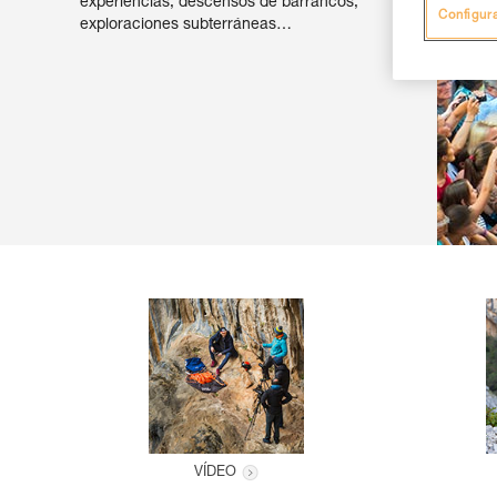
experiencias, descensos de barrancos,
Configur
exploraciones subterráneas…
VÍDEO