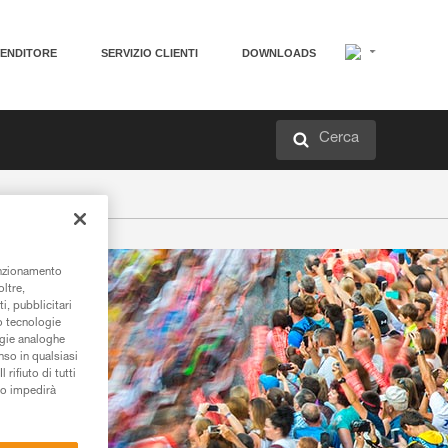
VENDITORE
SERVIZIO CLIENTI
DOWNLOADS
Cerca
unzionamento
oltre,
i, pubblicitari
/o tecnologie
ogie analoghe
nso in qualsiasi
rifiuto di tutti
to impedirà