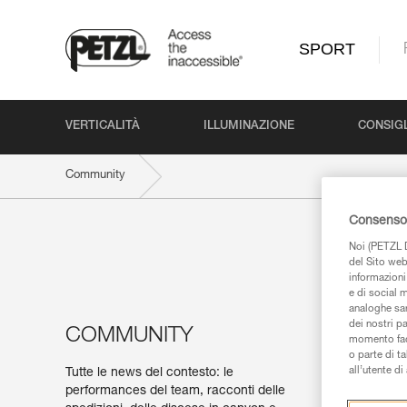
SPORT
VERTICALITÀ
ILLUMINAZIONE
CONSIGL
Community
Consenso 
Noi (PETZL D
del Sito web,
informazioni 
e di social m
analoghe sar
dei nostri p
COMMUNITY
momento facen
o parte di t
all’utente d
Tutte le news del contesto: le
performances del team, racconti delle