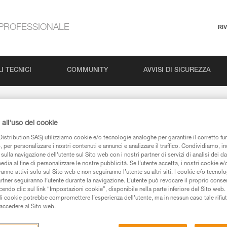
PROFESSIONALE
RI
I TECNICI
COMMUNITY
AVVISI DI SICUREZZA
all'uso dei cookie
istribution SAS) utilizziamo cookie e/o tecnologie analoghe per garantire il corretto f
 per personalizzare i nostri contenuti e annunci e analizzare il traffico. Condividiamo, in
sulla navigazione dell’utente sul Sito web con i nostri partner di servizi di analisi dei dat
edia al fine di personalizzare le nostre pubblicità. Se l’utente accetta, i nostri cookie e
anno attivi solo sul Sito web e non seguiranno l’utente su altri siti. I cookie e/o tecnol
artner seguiranno l’utente durante la navigazione. L’utente può revocare il proprio conse
do clic sul link “Impostazioni cookie”, disponibile nella parte inferiore del Sito web. Il 
ali cookie potrebbe compromettere l’esperienza dell’utente, ma in nessun caso tale rifiu
i accedere al Sito web.