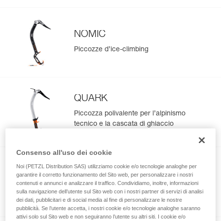
NOMIC
Piccozze d’ice-climbing
QUARK
Piccozza polivalente per l’alpinismo
tecnico e la cascata di ghiaccio
Consenso all'uso dei cookie
NEW
Noi (PETZL Distribution SAS) utilizziamo cookie e/o tecnologie analoghe per
GULLY
garantire il corretto funzionamento del Sito web, per personalizzare i nostri
contenuti e annunci e analizzare il traffico. Condividiamo, inoltre, informazioni
Piccozza ultraleggera per l’alpinismo
sulla navigazione dell’utente sul Sito web con i nostri partner di servizi di analisi
dei dati, pubblicitari e di social media al fine di personalizzare le nostre
tecnico e lo sci estremo
pubblicità. Se l’utente accetta, i nostri cookie e/o tecnologie analoghe saranno
attivi solo sul Sito web e non seguiranno l’utente su altri siti. I cookie e/o