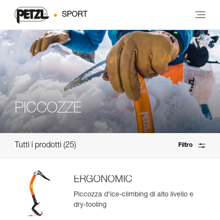
SPORT
PICCOZZE
Tutti i prodotti
25
Filtro
ERGONOMIC
Piccozza d’ice-climbing di alto livello e
dry-tooling