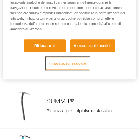
tecnologie analoghe dei nostri partner seguiranno l’utente durante la
navigazione. L’utente può revocare il proprio consenso in qualsiasi momento
facendo clic sul link “Impostazioni cookie”, disponibile nella parte inferiore del
SUM’TEC
Sito web. Il rifiuto di tutti o parte di tali cookie potrebbe compromettere
Piccozza modulare per alpinismo tecnico
l’esperienza dell’utente, ma in nessun caso tale rifiuto impedirà all’utente di
accedere al Sito web.
Rifiuta tutti
Accetta tutti i cookie
®
SUMMIT
EVO
Impostazioni cookie
Piccozza tecnica e performante per
l'alpinismo classico
®
SUMMIT
Piccozza per l'alpinismo classico