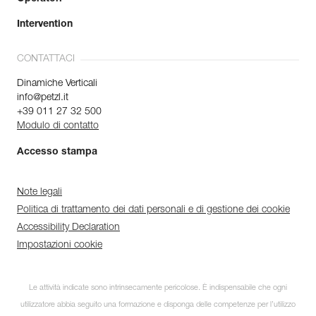
Intervention
CONTATTACI
Dinamiche Verticali
info@petzl.it
+39 011 27 32 500
Modulo di contatto
Accesso stampa
Note legali
Politica di trattamento dei dati personali e di gestione dei cookie
Accessibility Declaration
Impostazioni cookie
Le attività indicate sono intrinsecamente pericolose. È indispensabile che ogni
utilizzatore abbia seguito una formazione e disponga delle competenze per l’utilizzo