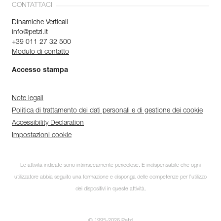
CONTATTACI
Dinamiche Verticali
info@petzl.it
+39 011 27 32 500
Modulo di contatto
Accesso stampa
Note legali
Politica di trattamento dei dati personali e di gestione dei cookie
Accessibility Declaration
Impostazioni cookie
Le attività indicate sono intrinsecamente pericolose. È indispensabile che ogni
utilizzatore abbia seguito una formazione e disponga delle competenze per l’utilizzo
dei dispositivi in queste attività.
Iscriviti alla newsletter
e rimani connesso alle nostre
novità
© 1995-2026 Petzl