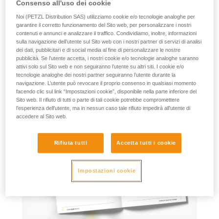
Poster Pro n. 4: Norme internazionali dei
Consenso all'uso dei cookie
prodotti Petzl per i lavori in quota
Noi (PETZL Distribution SAS) utilizziamo cookie e/o tecnologie analoghe per
garantire il corretto funzionamento del Sito web, per personalizzare i nostri
Maggiori informazioni
contenuti e annunci e analizzare il traffico. Condividiamo, inoltre, informazioni
sulla navigazione dell’utente sul Sito web con i nostri partner di servizi di analisi
dei dati, pubblicitari e di social media al fine di personalizzare le nostre
pubblicità. Se l’utente accetta, i nostri cookie e/o tecnologie analoghe saranno
attivi solo sul Sito web e non seguiranno l’utente su altri siti. I cookie e/o
tecnologie analoghe dei nostri partner seguiranno l’utente durante la
navigazione. L’utente può revocare il proprio consenso in qualsiasi momento
facendo clic sul link “Impostazioni cookie”, disponibile nella parte inferiore del
Sito web. Il rifiuto di tutti o parte di tali cookie potrebbe compromettere
l’esperienza dell’utente, ma in nessun caso tale rifiuto impedirà all’utente di
accedere al Sito web.
Rifiuta tutti
Accetta tutti i cookie
Impostazioni cookie