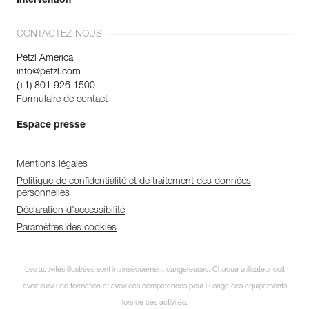
Intervention
CONTACTEZ-NOUS
Petzl America
info@petzl.com
(+1) 801 926 1500
Formulaire de contact
Espace presse
Mentions légales
Politique de confidentialité et de traitement des données
personnelles
Déclaration d'accessibilité
Paramètres des cookies
Abonnez-vous à la
Les activités illustrées sont intrinsèquement dangereuses. Chaque utilisateur doit
newsletter
avoir suivi une formation et avoir des compétences pour l’usage des équipements
et restez connecté à notre
lors de ces activités.