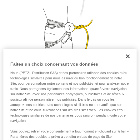
Faites un choix concernant vos données
Nous (PETZL Distribution SAS) et nos partenaires utilisons des cookies et/ou
technologies similaires pour nous assurer du bon fonctionnement de notre
1. Où placer ma longe ?
Site, pour personnaliser notre contenu et nos publicités, et pour analyser notre
trafic. Nous partageons également des informations, quant à votre navigation
D’un point de vue sécurité et résistance, la longe peut être
sur notre Site, avec nos partenaires analytiques, publicitaires et de réseaux
placée sur l’anneau d’assurage ou sur les deux points
sociaux afin de personnaliser nos publicités. Dans le cas où vous les
acceptez, nos cookies et/ou technologies similaires ne sont actifs que sur
d’encordement. Mais pour une question de confort, il est
notre Site et ne vous suivront pas sur d’autres sites web. Les cookies et/ou
préférable de placer sa longe sur l’anneau d’assurage.
technologies similaires de nos partenaires vous suivront pendant toute votre
navigation.
Vous pouvez retirer votre consentement à tout moment en cliquant sur le lien «
Paramètres des cookies » prévu à cet effet en bas de page du Site.
Petzl recommande de placer sa longe sur l’anneau