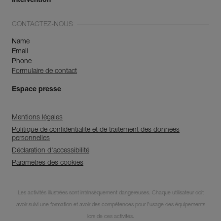
Intervention
CONTACTEZ-NOUS
Name
Email
Phone
Formulaire de contact
Espace presse
Mentions légales
Politique de confidentialité et de traitement des données
personnelles
Déclaration d'accessibilité
Paramètres des cookies
Abonnez-vous à la
Les activités illustrées sont intrinsèquement dangereuses. Chaque utilisateur doit
newsletter
avoir suivi une formation et avoir des compétences pour l’usage des équipements
et restez connecté à notre
lors de ces activités.