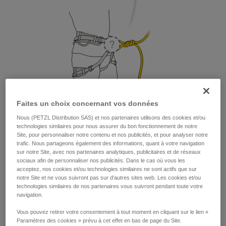
Faites un choix concernant vos données
Nous (PETZL Distribution SAS) et nos partenaires utilisons des cookies et/ou
technologies similaires pour nous assurer du bon fonctionnement de notre
1. Où placer ma longe ?
Site, pour personnaliser notre contenu et nos publicités, et pour analyser notre
trafic. Nous partageons également des informations, quant à votre navigation
D’un point de vue sécurité et résistance, la longe peut être
sur notre Site, avec nos partenaires analytiques, publicitaires et de réseaux
placée sur l’anneau d’assurage ou sur les deux points
sociaux afin de personnaliser nos publicités. Dans le cas où vous les
acceptez, nos cookies et/ou technologies similaires ne sont actifs que sur
d’encordement. Mais pour une question de confort, il est
notre Site et ne vous suivront pas sur d’autres sites web. Les cookies et/ou
préférable de placer sa longe sur l’anneau d’assurage.
technologies similaires de nos partenaires vous suivront pendant toute votre
navigation.
Vous pouvez retirer votre consentement à tout moment en cliquant sur le lien «
Paramètres des cookies » prévu à cet effet en bas de page du Site.
Petzl recommande de placer sa longe sur l’anneau