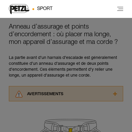
SPORT
Anneau d’assurage et points
d’encordement : où placer ma longe,
mon appareil d’assurage et ma corde ?
La partie avant d’un harnais d’escalade est généralement
constituée d’un anneau d’assurage et de deux points
d’encordement. Ces éléments permettent d’y relier une
longe, un appareil d’assurage et une corde.
AVERTISSEMENTS
Lisez attentivement les notices techniques des
produits utilisés dans ce conseil avant de le
consulter. Vous devez avoir compris les
informations de la notice technique pour
pouvoir comprendre ce complément