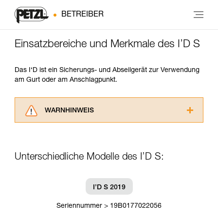
BETREIBER
Einsatzbereiche und Merkmale des I’D S
Das I‘D ist ein Sicherungs- und Abseilgerät zur Verwendung
am Gurt oder am Anschlagpunkt.
WARNHINWEIS
Lesen Sie die Gebrauchsanweisungen der
Produkte, um die es in diesem Tech Tipp geht,
aufmerksam durch, bevor Sie diesen zu Rate
Unterschiedliche Modelle des I’D S:
ziehen. Um diese Zusatzinformationen
verstehen zu können, müssen Sie zuerst die in
der Gebrauchsanweisung enthaltenen
Informationen richtig verstanden haben.
I’D S 2019
Die Beherrschung dieser Techniken setzt eine
entsprechende Ausbildung und ein spezielles
Seriennummer > 19B0177022056
Training voraus. Prüfen Sie zusammen mit