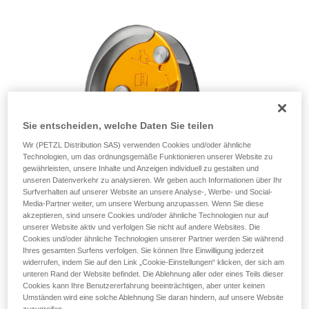
einem Profi, ob Sie in der Lage sind, den
Vorgang alleine sicher zu wiederholen, bevor
Sie ihn eigenständig durchführen.
Wir geben Beispiele für die mit Ihrer Aktivität
verbundenen Techniken. Möglicherweise gibt es
noch andere Techniken, die hier nicht
beschrieben werden.
Sie entscheiden, welche Daten Sie teilen
Wir (PETZL Distribution SAS) verwenden Cookies und/oder ähnliche
Technologien, um das ordnungsgemäße Funktionieren unserer Website zu
gewährleisten, unsere Inhalte und Anzeigen individuell zu gestalten und
unseren Datenverkehr zu analysieren. Wir geben auch Informationen über Ihr
Surfverhalten auf unserer Website an unsere Analyse-, Werbe- und Social-
Media-Partner weiter, um unsere Werbung anzupassen. Wenn Sie diese
akzeptieren, sind unsere Cookies und/oder ähnliche Technologien nur auf
unserer Website aktiv und verfolgen Sie nicht auf andere Websites. Die
Cookies und/oder ähnliche Technologien unserer Partner werden Sie während
Ihres gesamten Surfens verfolgen. Sie können Ihre Einwilligung jederzeit
widerrufen, indem Sie auf den Link „Cookie-Einstellungen“ klicken, der sich am
unteren Rand der Website befindet. Die Ablehnung aller oder eines Teils dieser
Cookies kann Ihre Benutzererfahrung beeinträchtigen, aber unter keinen
Umständen wird eine solche Ablehnung Sie daran hindern, auf unsere Website