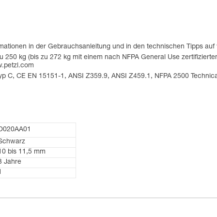
ormationen in der Gebrauchsanleitung und in den technischen Tipps au
u 250 kg (bis zu 272 kg mit einem nach NFPA General Use zertifizierte
w.petzl.com
 Typ C, CE EN 15151-1, ANSI Z359.9, ANSI Z459.1, NFPA 2500 Technic
D020AA01
Schwarz
10 bis 11,5 mm
3 Jahre
1