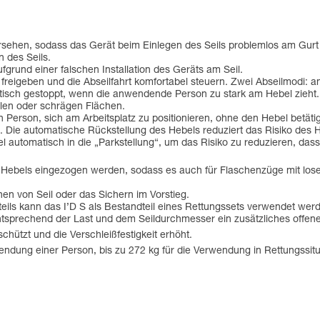
 versehen, sodass das Gerät beim Einlegen des Seils problemlos am Gurt
 des Seils.
ufgrund einer falschen Installation des Geräts am Seil.
freigeben und die Abseilfahrt komfortabel steuern. Zwei Abseilmodi: am 
matisch gestoppt, wenn die anwendende Person zu stark am Hebel zieht.
alen oder schrägen Flächen.
rson, sich am Arbeitsplatz zu positionieren, ohne den Hebel betäti
rt. Die automatische Rückstellung des Hebels reduziert das Risiko des
l automatisch in die „Parkstellung“, um das Risiko zu reduzieren, das
 Hebels eingezogen werden, sodass es auch für Flaschenzüge mit lose
en von Seil oder das Sichern im Vorstieg.
eils kann das I’D S als Bestandteil eines Rettungssets verwendet wer
 entsprechend der Last und dem Seildurchmesser ein zusätzliches of
chützt und die Verschleißfestigkeit erhöht.
endung einer Person, bis zu 272 kg für die Verwendung in Rettungssitu