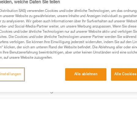
heiden, welche Daten Sie teilen
Blockierung kann ohne Betätig
Sicherheitsclip ermöglicht es, 
Distribution SAS) verwenden Cookies und/oder ähnliche Technologien, um das ordnu
Weiterlesen
n unserer Website zu gewährleisten, unsere Inhalte und Anzeigen individuell zu gestalte
 zu analysieren. Wir geben auch Informationen über Ihr Surfverhalten auf unserer Websi
erbe- und Social-Media-Partner weiter, um unsere Werbung anzupassen. Wenn Sie diese 
Einen Händler finden
Cookies und/oder ähnliche Technologien nur auf unserer Website aktiv und verfolgen Sie
ites. Die Cookies und/oder ähnliche Technologien unserer Partner werden Sie während 
fens verfolgen. Sie können Ihre Einwilligung jederzeit widerrufen, indem Sie auf den Li
n“ klicken, der sich am unteren Rand der Website befindet. Die Ablehnung aller oder ein
 Ihre Benutzererfahrung beeinträchtigen, aber unter keinen Umständen wird eine solch
n, auf unsere Website zuzugreifen.
instellungen
Alle ablehnen
Alle Cookies
mationen
Wartung