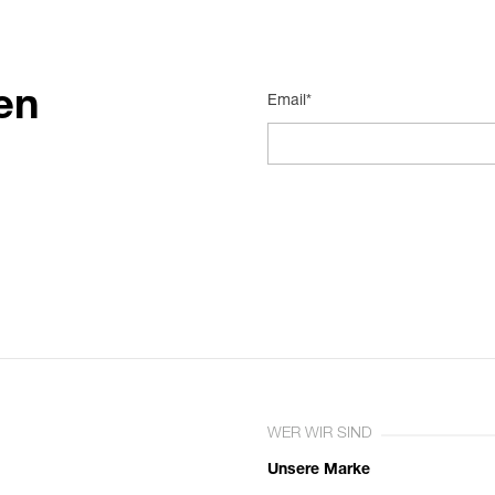
en
Email*
WER WIR SIND
Unsere Marke