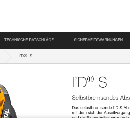
TECHNISCHE RATSCHLÄGE
SICHERHEITSWARNUNGEN
®
I’D
S
®
I’D
S
Selbstbremsendes Absei
Das selbstbremsende I’D S-Abs
mit dem sich der Abseilvorgang 
und die Sicherheitssperre reduz
Das AUTO-LOCK-System ermögli
positionieren, ohne den Hebel