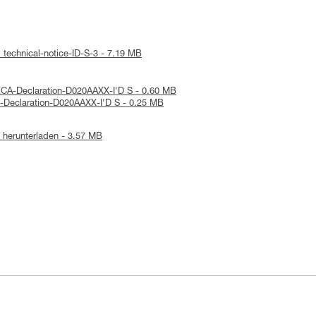
 technical-notice-ID-S-3 - 7.19 MB
KCA-Declaration-D020AAXX-I'D S - 0.60 MB
E-Declaration-D020AAXX-I'D S - 0.25 MB
herunterladen - 3.57 MB