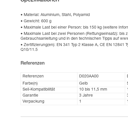
Spezifikationen
Material: Aluminium, Stahl, Polyamid
Gewicht: 600 g
Maximale Last bei einer Person: bis 150 kg (weitere Inf
Maximale Last bei zwei Personen (Rettungseinsatz): bis z
Gebrauchsanleitung und in den technischen Tipps auf ww
Zertifizierung(en): EN 341 Typ 2 Klasse A, CE EN 12841
Q10/11.5
Referenzen
Referenzen
D020AA00
Farbe(n)
Gelb
Seil-Kompatibilität
10 bis 11,5 mm
Garantie
3 Jahre
Verpackung
1