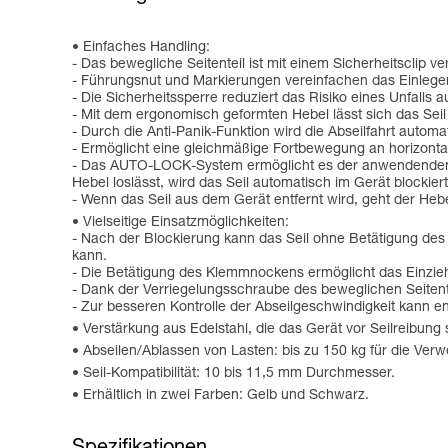
Einfaches Handling:
- Das bewegliche Seitenteil ist mit einem Sicherheitsclip
- Führungsnut und Markierungen vereinfachen das Einlegen
- Die Sicherheitssperre reduziert das Risiko eines Unfalls a
- Mit dem ergonomisch geformten Hebel lässt sich das Seil 
- Durch die Anti-Panik-Funktion wird die Abseilfahrt auto
- Ermöglicht eine gleichmäßige Fortbewegung an horizont
- Das AUTO-LOCK-System ermöglicht es der anwendenden Pe
Hebel loslässt, wird das Seil automatisch im Gerät blockie
- Wenn das Seil aus dem Gerät entfernt wird, geht der Hebe
Vielseitige Einsatzmöglichkeiten:
- Nach der Blockierung kann das Seil ohne Betätigung des
kann.
- Die Betätigung des Klemmnockens ermöglicht das Einzieh
- Dank der Verriegelungsschraube des beweglichen Seitent
- Zur besseren Kontrolle der Abseilgeschwindigkeit kann
Verstärkung aus Edelstahl, die das Gerät vor Seilreibung s
Abseilen/Ablassen von Lasten: bis zu 150 kg für die Verw
Seil-Kompatibilität: 10 bis 11,5 mm Durchmesser.
Erhältlich in zwei Farben: Gelb und Schwarz.