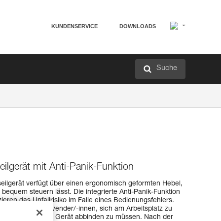
KUNDENSERVICE
DOWNLOADS
Suche
lgerät mit Anti-Panik-Funktion
eilgerät verfügt über einen ergonomisch geformten Hebel,
bequem steuern lässt. Die integrierte Anti-Panik-Funktion
ieren das Unfallrisiko im Falle eines Bedienungsfehlers.
cht es den Anwender/-innen, sich am Arbeitsplatz zu
 betätigen und das Gerät abbinden zu müssen. Nach der