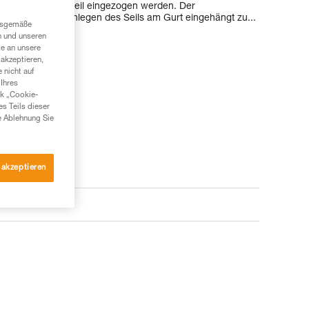
ung des Hebels Seil eingezogen werden. Der
das Gerät beim Einlegen des Seils am Gurt eingehängt zu...
ngsgemäße
n und unseren
te an unsere
akzeptieren,
 nicht auf
Ihres
nk „Cookie-
es Teils dieser
e Ablehnung Sie
 akzeptieren