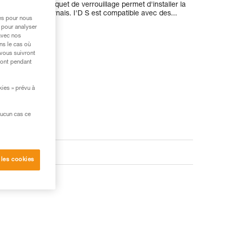
a poignée. Le cliquet de verrouillage permet d'installer la
l connecté au harnais. I'D S est compatible avec des...
res pour nous
 pour analyser
avec nos
ns le cas où
 vous suivront
ront pendant
kies » prévu à
aucun cas ce
 les cookies