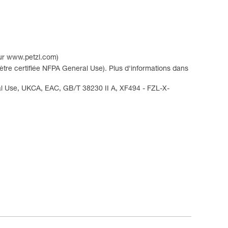
sur www.petzl.com)
re certifiée NFPA General Use). Plus d'informations dans
al Use, UKCA, EAC, GB/T 38230 II A, XF494 - FZL-X-