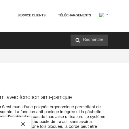
SERVICE CLIENTS
TÉLÉCHARGEMENTS
Recherche
nt avec fonction anti-panique
’D S est muni d'une poignée ergonomique permettant de
scente. La fonction anti-panique intégrée et la gâchette
sques d’accident en cas de mauvaise utilisation. Le système
nner facilement au poste de travail, sans avoir à
er de clé d'arrêt. Une fois bloquée, la corde peut être