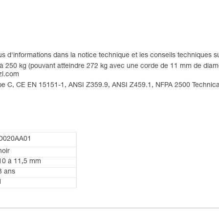
s d'informations dans la notice technique et les conseils techniques 
à 250 kg (pouvant atteindre 272 kg avec une corde de 11 mm de diamèt
tzl.com
 type C, CE EN 15151-1, ANSI Z359.9, ANSI Z459.1, NFPA 2500 Technic
D020AA01
noir
10 à 11,5 mm
3 ans
1