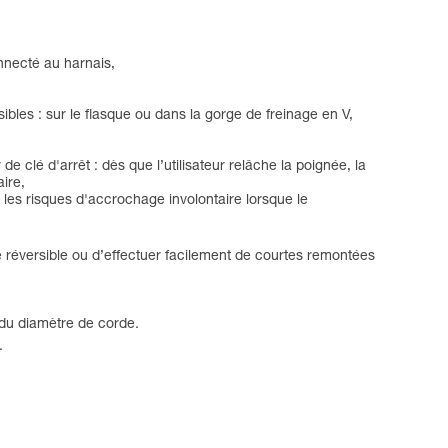
onnecté au harnais,
les : sur le flasque ou dans la gorge de freinage en V,
 clé d'arrêt : dès que l’utilisateur relâche la poignée, la
ire,
 les risques d'accrochage involontaire lorsque le
e réversible ou d’effectuer facilement de courtes remontées
t du diamètre de corde.
.