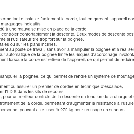
 permettant d'installer facilement la corde, tout en gardant l'appareil c
 marquages indicatifs,
t dû à une mauvaise mise en place de la corde,
 contrôler confortablement la descente. Deux modes de descente possib
si l’utilisateur tire trop fort sur la poignée,
ales ou sur les plans inclinés,
au poste de travail, sans avoir à manipuler la poignée et à réaliser de
ur automatique de la poignée limite les risques d'accrochage involonta
t lorsque la corde est retirée de l'appareil, ce qui permet de réduire
à manipuler la poignée, ce qui permet de rendre un système de mouflag
ement ou assurer un premier de cordée en technique d'escalade,
rer l’I’D S dans les kits de secours,
rmé, pour un meilleur contrôle de la descente en fonction de la charge e
 frottement de la corde, permettant d'augmenter la résistance à l'usure
personne, pouvant aller jusqu'à 272 kg pour un usage en secours.