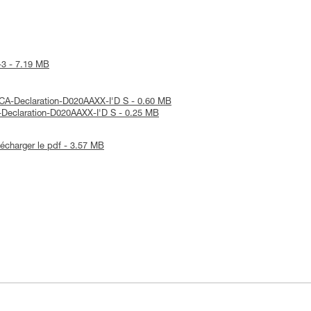
S-3 - 7.19 MB
KCA-Declaration-D020AAXX-I'D S - 0.60 MB
E-Declaration-D020AAXX-I'D S - 0.25 MB
lécharger le pdf - 3.57 MB