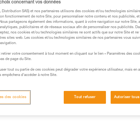
 choix concernant vos données
ravalée sans avoir à manipuler l
corde tout en gardant l'apparei
Distribution SAS) et nos partenaires utilisons des cookies et/ou technologies similai
Lire la suite
on fonctionnement de notre Site, pour personnaliser notre contenu et nos publicités, et
. Nous partageons également des informations, quant à votre navigation sur notre Site, 
analytiques, publicitaires et de réseaux sociaux afin de personnaliser nos publicités. Da
Trouvez un revendeur
eptez, nos cookies et/ou technologies similaires ne sont actifs que sur notre Site et ne
tres sites web. Les cookies et/ou technologies similaires de nos partenaires vous suiv
navigation.
retirer votre consentement à tout moment en cliquant sur le lien « Paramètres des coo
 bas de page du Site.
efuser tout ou partie de ces cookies peut dégrader votre expérience utilisateur, mais en 
s empêchera d’accéder à notre Site.
Inspection
es des cookies
Tout refuser
Autoriser tous