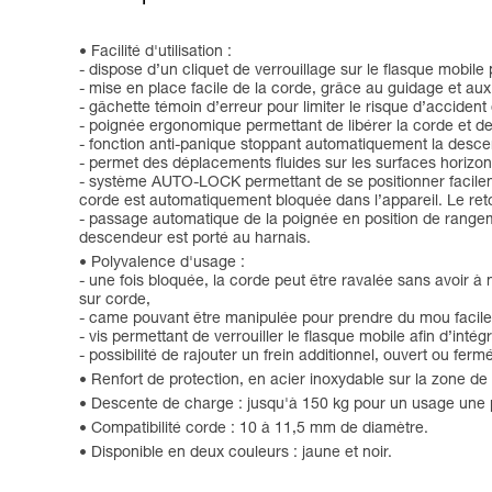
Facilité d'utilisation :
- dispose d’un cliquet de verrouillage sur le flasque mobile
- mise en place facile de la corde, grâce au guidage et aux
- gâchette témoin d’erreur pour limiter le risque d’acciden
- poignée ergonomique permettant de libérer la corde et de
- fonction anti-panique stoppant automatiquement la descente 
- permet des déplacements fluides sur les surfaces horizont
- système AUTO-LOCK permettant de se positionner facilement 
corde est automatiquement bloquée dans l’appareil. Le reto
- passage automatique de la poignée en position de rangemen
descendeur est porté au harnais.
Polyvalence d'usage :
- une fois bloquée, la corde peut être ravalée sans avoir 
sur corde,
- came pouvant être manipulée pour prendre du mou facil
- vis permettant de verrouiller le flasque mobile afin d’intég
- possibilité de rajouter un frein additionnel, ouvert ou fe
Renfort de protection, en acier inoxydable sur la zone de
Descente de charge : jusqu'à 150 kg pour un usage une 
Compatibilité corde : 10 à 11,5 mm de diamètre.
Disponible en deux couleurs : jaune et noir.