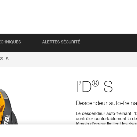
ECHNIQUES
ALERTES SÉCURITÉ
®
S
®
I’D
S
Descendeur auto-freina
Le descendeur auto-freinant I
contrôler confortablement la de
témoin d’erreur limitent les ri
AUTO-LOCK permet de se positio
manipuler la poignée et à réalis