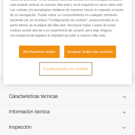
empuñadura ergonómica que permite controlar
solo estarán activas en nuestro Sitio web y no le seguirán en otros sitios web.
cómodamente el descenso. La función antipánico integrada
Las cookies y/o tecnologías similares de nuestros socios le seguirán a través
y la leva indicadora de error limitan los riesgos de accidente
de su navegación. Puede retirar su consentimiento en cualquier momento
en caso de mala utilización. El sistema AUTO-LOCK permite
haciendo clic en el enlace "Configuración de cookies", proporcionado en la
parte inferior de la página del Sitio web. Rechazar todas o parte de estas
posicionarse fácilmente en el lugar de trabajo, sin tener que
cookies puede afectar a su experiencia de usuario, pero bajo ninguna
manipular la empuñadura ni realizar una llave de bloqueo.
circunstancia tal negativa le impedirá acceder a nuestro Sitio web.
Una vez bloqueada, se puede recuperar cuerda sin tener
que manipular la empuñadura. El gatillo de cierre permite
instalar la cuerda y mantener a la vez el aparato conectado
Rechazarlas todas
Aceptar todas las cookies
al arnés. El I’D S es compatible con cuerdas de 10 a 11,5
mm.
Configuración de cookies
Descripción
Facilidad de utilización:
Características técnicas
- Dispone de un gatillo de cierre en la placa lateral móvil
que permite instalar la cuerda fácilmente y mantener a la
Materiales: aluminio, acero y poliamida
Información técnica
vez el aparato conectado al arnés.
Peso: 600 g
- Instalación fácil de la cuerda gracias a la guía y a los
Ficha técnica
marcados indicativos.
Carga máxima para una persona: hasta 150 kg (más
Inspección
Descargar el pdf technical-notice-ID-S-3
- Leva indicadora de error para limitar el riesgo de
información en la ficha técnica y los consejos técnicos en