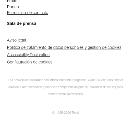
Email
Phone
Formulario de contacto
Sala de prensa
Aviso legal
Política de tratamiento de datos personales y gestión de cookies
Accessibility Declaration
Configuración de cookies
Las actividades ilustradas son intrínsecamente peligrosas. Cada usuario debe haber
asistido a una formación y tener las competencias para la utilización de los equipos
durante estas actividades.
© 1995-2026 Petzl