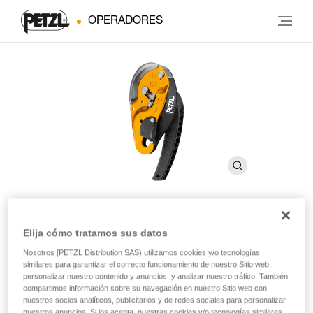
OPERADORES
®
Elija cómo tratamos sus datos
I’D
S
Nosotros [PETZL Distribution SAS) utilizamos cookies y/o tecnologías
similares para garantizar el correcto funcionamiento de nuestro Sitio web,
Descensor autofrenante con función antipánico
personalizar nuestro contenido y anuncios, y analizar nuestro tráfico. También
compartimos información sobre su navegación en nuestro Sitio web con
nuestros socios analíticos, publicitarios y de redes sociales para personalizar
El descensor autofrenante I’D S está provisto de una
nuestros anuncios. Si los acepta, nuestras cookies y/o tecnologías similares