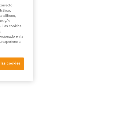
correcto
tráfico.
nalíticos,
ies y/o
b. Las cookies
u
orcionado en la
su experiencia
 las cookies