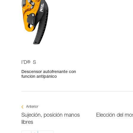
®
I’D
S
Descensor autofrenante con
función antipánico
Anterior
Sujeción, posición manos
Elección del mo
libres