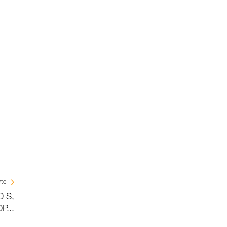
nte
D S,
P...