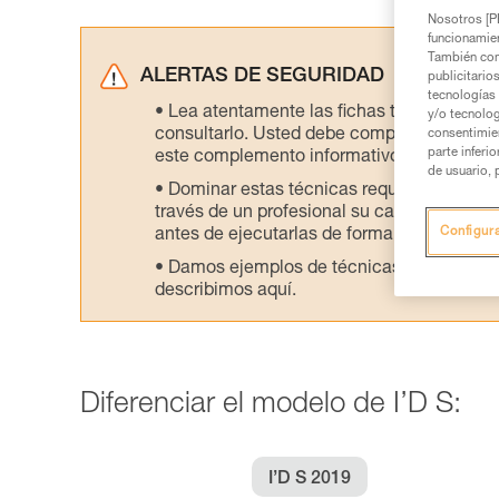
Nosotros [PE
funcionamien
También com
ALERTAS DE SEGURIDAD
publicitario
tecnologías 
Lea atentamente las fichas técnicas de l
y/o tecnolog
consultarlo. Usted debe comprender la inf
consentimie
parte inferi
este complemento informativo.
de usuario, 
Dominar estas técnicas requiere una for
través de un profesional su capacidad para 
Configur
antes de ejecutarlas de forma autónoma.
Damos ejemplos de técnicas relacionadas 
describimos aquí.
Diferenciar el modelo de I’D S:
I’D S 2019