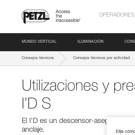
OPERADORES
MUNDO VERTICAL
ILUMINACIÓN
CONS
Consejos técnicos
Consejos técnicos por actividad
Utilizaciones y pr
I’D S
El I’D es un descensor-asegurador q
anclaje.
Elija cóm