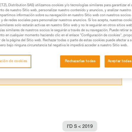
TZL Distribution SAS) utilizamos cookies y/o tecnologías similares para garantizar el 
to de nuestro Sitio web, personalizar nuestro contenido y anuncios, y analizar nuestro 
partimos información sobre su navegación en nuestro Sitio web con nuestros socios a
s y de redes sociales para personalizar nuestros anuncios. Si los acepta, nuestras cook
similares solo estarán activas en nuestro Sitio web y no le seguirán en otros sitios we
os productos utilizados en este consejo antes de
ías similares de nuestros socios le seguirán a través de su navegación. Puede retirar s
ormación de la ficha técnica para poder comprender
nto en cualquier momento haciendo clic en el enlace "Configuración de cookies", prop
or de la página del Sitio web. Rechazar todas o parte de estas cookies puede afectar a 
pero bajo ninguna circunstancia tal negativa le impedirá acceder a nuestro Sitio web.
mación y un entrenamiento específico. Confirme a
ejecutar estas técnicas, solo y con total seguridad,
ación de cookies
Rechazarlas todas
Aceptar todas
con su actividad. Pueden existir otras que no
I’D S < 2019