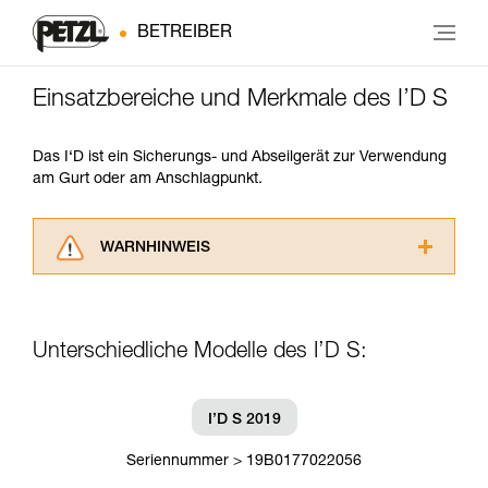
BETREIBER
Einsatzbereiche und Merkmale des I’D S
Das I‘D ist ein Sicherungs- und Abseilgerät zur Verwendung
am Gurt oder am Anschlagpunkt.
WARNHINWEIS
Lesen Sie die Gebrauchsanweisungen der
Produkte, um die es in diesem Tech Tipp geht,
aufmerksam durch, bevor Sie diesen zu Rate
Unterschiedliche Modelle des I’D S:
ziehen. Um diese Zusatzinformationen
verstehen zu können, müssen Sie zuerst die in
der Gebrauchsanweisung enthaltenen
Informationen richtig verstanden haben.
I’D S 2019
Die Beherrschung dieser Techniken setzt eine
entsprechende Ausbildung und ein spezielles
Seriennummer > 19B0177022056
Training voraus. Prüfen Sie zusammen mit