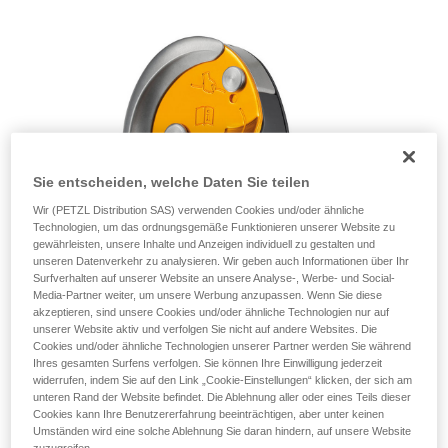
einem Profi, ob Sie in der Lage sind, den
Vorgang alleine sicher zu wiederholen, bevor
Sie ihn eigenständig durchführen.
Wir geben Beispiele für die mit Ihrer Aktivität
verbundenen Techniken. Möglicherweise gibt es
noch andere Techniken, die hier nicht
beschrieben werden.
Sie entscheiden, welche Daten Sie teilen
Wir (PETZL Distribution SAS) verwenden Cookies und/oder ähnliche
Technologien, um das ordnungsgemäße Funktionieren unserer Website zu
gewährleisten, unsere Inhalte und Anzeigen individuell zu gestalten und
unseren Datenverkehr zu analysieren. Wir geben auch Informationen über Ihr
Surfverhalten auf unserer Website an unsere Analyse-, Werbe- und Social-
Media-Partner weiter, um unsere Werbung anzupassen. Wenn Sie diese
akzeptieren, sind unsere Cookies und/oder ähnliche Technologien nur auf
unserer Website aktiv und verfolgen Sie nicht auf andere Websites. Die
Cookies und/oder ähnliche Technologien unserer Partner werden Sie während
Ihres gesamten Surfens verfolgen. Sie können Ihre Einwilligung jederzeit
widerrufen, indem Sie auf den Link „Cookie-Einstellungen“ klicken, der sich am
unteren Rand der Website befindet. Die Ablehnung aller oder eines Teils dieser
Cookies kann Ihre Benutzererfahrung beeinträchtigen, aber unter keinen
Umständen wird eine solche Ablehnung Sie daran hindern, auf unsere Website