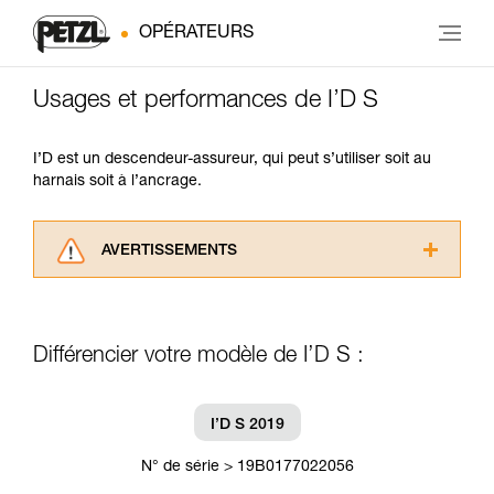
OPÉRATEURS
Usages et performances de I’D S
I’D est un descendeur-assureur, qui peut s’utiliser soit au
harnais soit à l’ancrage.
AVERTISSEMENTS
Lisez attentivement les notices techniques des
produits utilisés dans ce conseil avant de le
consulter. Vous devez avoir compris les
Différencier votre modèle de I’D S :
informations de la notice technique pour
pouvoir comprendre ce complément
d’informations.
Maîtriser ces techniques nécessite une
I’D S 2019
formation et un entraînement spécifique. Validez
avec un professionnel votre capacité à refaire
N° de série > 19B0177022056
la manipulation, seul, en toute sécurité, avant