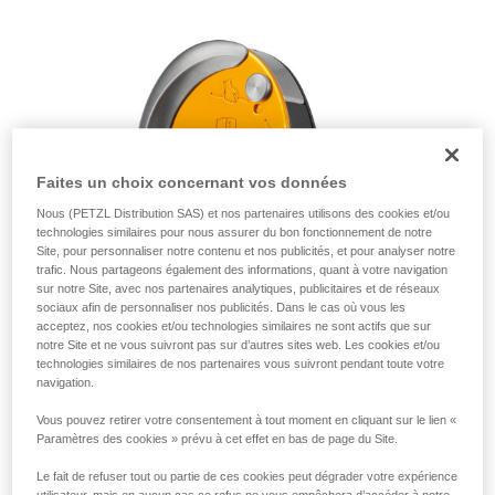
de la reproduire en autonomie.
Nous donnons des exemples de techniques
liées à votre activité. Il peut en exister d’autres
que nous ne décrivons pas ici.
Faites un choix concernant vos données
Nous (PETZL Distribution SAS) et nos partenaires utilisons des cookies et/ou
technologies similaires pour nous assurer du bon fonctionnement de notre
Site, pour personnaliser notre contenu et nos publicités, et pour analyser notre
trafic. Nous partageons également des informations, quant à votre navigation
sur notre Site, avec nos partenaires analytiques, publicitaires et de réseaux
sociaux afin de personnaliser nos publicités. Dans le cas où vous les
acceptez, nos cookies et/ou technologies similaires ne sont actifs que sur
notre Site et ne vous suivront pas sur d’autres sites web. Les cookies et/ou
technologies similaires de nos partenaires vous suivront pendant toute votre
navigation.
Vous pouvez retirer votre consentement à tout moment en cliquant sur le lien «
Paramètres des cookies » prévu à cet effet en bas de page du Site.
Le fait de refuser tout ou partie de ces cookies peut dégrader votre expérience
utilisateur, mais en aucun cas ce refus ne vous empêchera d’accéder à notre