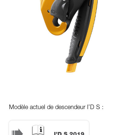
Modèle actuel de descendeur I’D S :
I’D S 2019