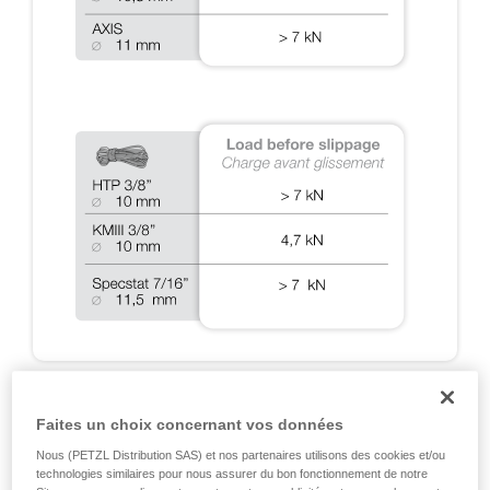
A2 : TESTS DYNAMIQUES SUR RIG 2018
Faites un choix concernant vos données
Nous (PETZL Distribution SAS) et nos partenaires utilisons des cookies et/ou
Tests d’arrêt de chutes réalisés lors des certifications
technologies similaires pour nous assurer du bon fonctionnement de notre
EN 12841, EN 341, EN 15151 et NFPA, et tests