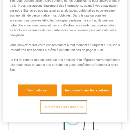
Site, pour personnaliser notre contenu et nos publicités, et pour analyser notre
complémentaires Petzl destinés à couvrir les situations
trafic. Nous partageons également des informations, quant à votre navigation
exceptionnelles. Remarque : tous les tests réalisés ne
sur notre Site, avec nos partenaires analytiques, publicitaires et de réseaux
sont pas mentionnés ici, seuls ceux apportant une
sociaux afin de personnaliser nos publicités. Dans le cas où vous les
acceptez, nos cookies et/ou technologies similaires ne sont actifs que sur
information pertinente pour l’utilisation du RIG sont
notre Site et ne vous suivront pas sur d’autres sites web. Les cookies et/ou
cités.
technologies similaires de nos partenaires vous suivront pendant toute votre
navigation.
Test de certification EN 12841 - Appareil sur 1 m de
corde, 1 m de chute sur 1 m de longe en corde
Vous pouvez retirer votre consentement à tout moment en cliquant sur le lien «
dynamique 11 mm.
Paramètres des cookies » prévu à cet effet en bas de page du Site.
Le fait de refuser tout ou partie de ces cookies peut dégrader votre expérience
utilisateur, mais en aucun cas ce refus ne vous empêchera d’accéder à notre
Site.
Tout refuser
Autoriser tous les cookies
Paramètres des cookies