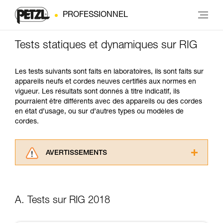
PROFESSIONNEL
Tests statiques et dynamiques sur RIG
Les tests suivants sont faits en laboratoires, ils sont faits sur
appareils neufs et cordes neuves certifiés aux normes en
vigueur. Les résultats sont donnés à titre indicatif, ils
pourraient être différents avec des appareils ou des cordes
en état d’usage, ou sur d’autres types ou modèles de
cordes.
AVERTISSEMENTS
Lisez attentivement les notices techniques des
produits utilisés dans ce conseil avant de le
consulter. Vous devez avoir compris les
A. Tests sur RIG 2018
informations de la notice technique pour
pouvoir comprendre ce complément
d’informations.