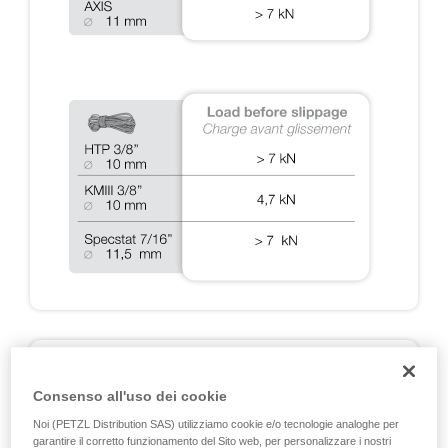
A2: TEST DINAMICI SU RIG 2018
Consenso all'uso dei cookie
Test di arresto caduta realizzati al momento delle
certificazioni EN 12841, EN 341, EN 15151 e NFPA, e
Noi (PETZL Distribution SAS) utilizziamo cookie e/o tecnologie analoghe per
test supplementari Petzl destinati a coprire le situazioni
garantire il corretto funzionamento del Sito web, per personalizzare i nostri