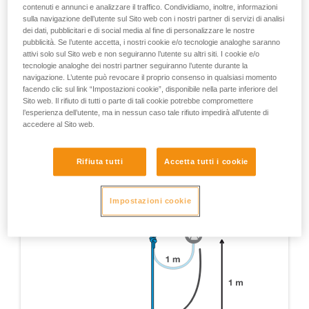
contenuti e annunci e analizzare il traffico. Condividiamo, inoltre, informazioni
eccezionali. Nota: tutti i test realizzati non sono qui
sulla navigazione dell’utente sul Sito web con i nostri partner di servizi di analisi
menzionati, sono citati soltanto quelli che forniscono
dei dati, pubblicitari e di social media al fine di personalizzare le nostre
un’informazione pertinente per l’utilizzo del RIG.
pubblicità. Se l’utente accetta, i nostri cookie e/o tecnologie analoghe saranno
attivi solo sul Sito web e non seguiranno l’utente su altri siti. I cookie e/o
Test di certificazione EN 12841 - Dispositivo su 1 m
tecnologie analoghe dei nostri partner seguiranno l’utente durante la
di corda, 1 m di caduta su 1 m di cordino in corda
navigazione. L’utente può revocare il proprio consenso in qualsiasi momento
dinamica 11 mm.
facendo clic sul link “Impostazioni cookie”, disponibile nella parte inferiore del
Sito web. Il rifiuto di tutti o parte di tali cookie potrebbe compromettere
l’esperienza dell’utente, ma in nessun caso tale rifiuto impedirà all’utente di
accedere al Sito web.
Rifiuta tutti
Accetta tutti i cookie
Impostazioni cookie