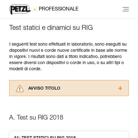
PROFESSIONALE
Test statici e dinamici su RIG
I seguenti test sono effettuati in laboratorio, sono eseguiti su
dispositivi nuovi e corde nuove certificate in base alle norme
in vigore. I risultati sono dati a titolo indicativo, potrebbero
essere diversi con dispositivi o corde in uso, o su altri tipi o
modelli di corde.
AVVISO TITOLO
Leggere attentamente le istruzioni tecniche dei
prodotti utilizzati in questo consiglio prima di
consultarlo. Dovete aver compreso le
A. Test su RIG 2018
informazioni dell’istruzione tecnica per poter
capire queste ulteriori informazioni.
La padronanza di queste tecniche richiede una
formazione ed un addestramento specifico.