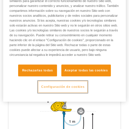
similares para garantizar el correcto funcionamiento de nuestro Sitio web,
ensayos complementarios Petzl destinados a cubrir las
personalizar nuestro contenido y anuncios, y analizar nuestro tráfico. También
compartimos información sobre su navegación en nuestro Sitio web con
situaciones excepcionales. Observación: todos los
nuestros socios analíticos, publicitarios y de redes sociales para personalizar
ensayos realizados no se mencionan aquí, sólo se
nuestros anuncios. Si los acepta, nuestras cookies y/o tecnologías similares
mencionan los que aportan una información pertinente
solo estarán activas en nuestro Sitio web y no le seguirán en otros sitios web.
para la utilización del RIG.
Las cookies y/o tecnologías similares de nuestros socios le seguirán a través
de su navegación. Puede retirar su consentimiento en cualquier momento
Ensayo de certificación EN 12841 - Aparato con 1 m
haciendo clic en el enlace "Configuración de cookies", proporcionado en la
de cuerda, 1 m de caída con un elemento de amarre
parte inferior de la página del Sitio web. Rechazar todas o parte de estas
de cuerda dinámica de 1 m y 11 mm.
cookies puede afectar a su experiencia de usuario, pero bajo ninguna
circunstancia tal negativa le impedirá acceder a nuestro Sitio web.
Rechazarlas todas
Aceptar todas las cookies
Configuración de cookies