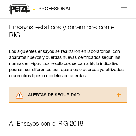
PROFESIONAL
Ensayos estáticos y dinámicos con el
RIG
Los siguientes ensayos se realizaron en laboratorios, con
aparatos nuevos y cuerdas nuevas certificados según las
normas en vigor. Los resultados se dan a título indicativo,
podrían ser diferentes con aparatos o cuerdas ya utilizadas,
o con otros tipos o modelos de cuerdas.
ALERTAS DE SEGURIDAD
Lea atentamente las fichas técnicas de los
productos utilizados en este consejo antes de
consultarlo. Usted debe comprender la
A. Ensayos con el RIG 2018
información de la ficha técnica para poder
comprender este complemento informativo.