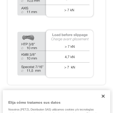
A2: ENSAYOS DINÁMICOS CON EL RIG 2018
Elija cómo tratamos sus datos
Ensayos de detención de caídas realizados durante las
Nosotros [PETZL Distribution SAS) utilizamos cookies y/o tecnologías
certificaciones EN 12841, EN 341, EN 15151 y NFPA, y