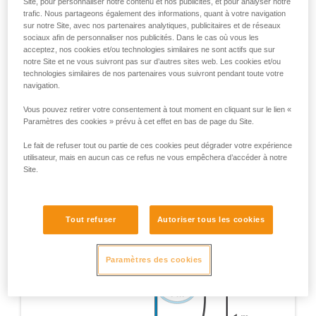
Site, pour personnaliser notre contenu et nos publicités, et pour analyser notre
complémentaires Petzl destinés à couvrir les situations
trafic. Nous partageons également des informations, quant à votre navigation
exceptionnelles. Remarque : tous les tests réalisés ne
sur notre Site, avec nos partenaires analytiques, publicitaires et de réseaux
sont pas mentionnés ici, seuls ceux apportant une
sociaux afin de personnaliser nos publicités. Dans le cas où vous les
acceptez, nos cookies et/ou technologies similaires ne sont actifs que sur
information pertinente pour l’utilisation du RIG sont
notre Site et ne vous suivront pas sur d’autres sites web. Les cookies et/ou
cités.
technologies similaires de nos partenaires vous suivront pendant toute votre
navigation.
Test de certification EN 12841 - Appareil sur 1 m de
corde, 1 m de chute sur 1 m de longe en corde
Vous pouvez retirer votre consentement à tout moment en cliquant sur le lien «
dynamique 11 mm.
Paramètres des cookies » prévu à cet effet en bas de page du Site.
Le fait de refuser tout ou partie de ces cookies peut dégrader votre expérience
utilisateur, mais en aucun cas ce refus ne vous empêchera d’accéder à notre
Site.
Tout refuser
Autoriser tous les cookies
Paramètres des cookies