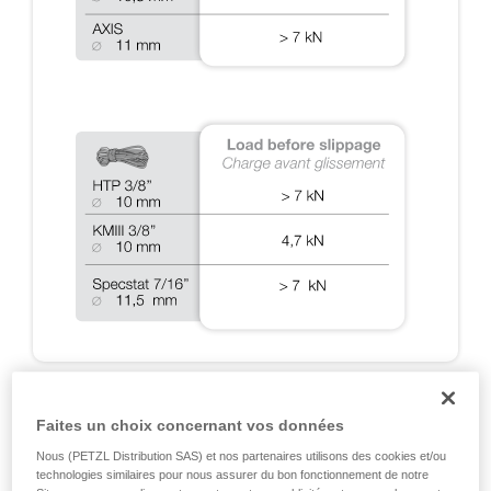
A2 : TESTS DYNAMIQUES SUR RIG 2018
Faites un choix concernant vos données
Nous (PETZL Distribution SAS) et nos partenaires utilisons des cookies et/ou
Tests d’arrêt de chutes réalisés lors des certifications
technologies similaires pour nous assurer du bon fonctionnement de notre
EN 12841, EN 341, EN 15151 et NFPA, et tests