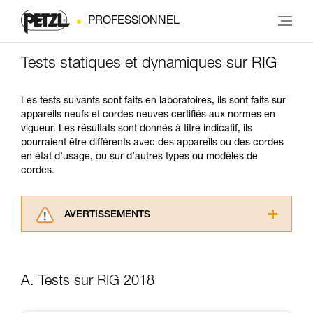
PROFESSIONNEL
Tests statiques et dynamiques sur RIG
Les tests suivants sont faits en laboratoires, ils sont faits sur
appareils neufs et cordes neuves certifiés aux normes en
vigueur. Les résultats sont donnés à titre indicatif, ils
pourraient être différents avec des appareils ou des cordes
en état d’usage, ou sur d’autres types ou modèles de
cordes.
AVERTISSEMENTS
Lisez attentivement les notices techniques des
produits utilisés dans ce conseil avant de le
consulter. Vous devez avoir compris les
A. Tests sur RIG 2018
informations de la notice technique pour
pouvoir comprendre ce complément
d’informations.