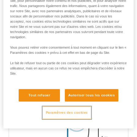
Site, pour personnaliser notre contenu et nos publicités, et pour analyser notre
complémentaires Petzl destinés à couvrir les situations
trafic. Nous partageons également des informations, quant à votre navigation
exceptionnelles. Remarque : tous les tests réalisés ne
sur notre Site, avec nos partenaires analytiques, publicitaires et de réseaux
sont pas mentionnés ici, seuls ceux apportant une
sociaux afin de personnaliser nos publicités. Dans le cas où vous les
acceptez, nos cookies et/ou technologies similaires ne sont actifs que sur
information pertinente pour l’utilisation du RIG sont
notre Site et ne vous suivront pas sur d’autres sites web. Les cookies et/ou
cités.
technologies similaires de nos partenaires vous suivront pendant toute votre
navigation.
Test de certification EN 12841 - Appareil sur 1 m de
corde, 1 m de chute sur 1 m de longe en corde
Vous pouvez retirer votre consentement à tout moment en cliquant sur le lien «
dynamique 11 mm.
Paramètres des cookies » prévu à cet effet en bas de page du Site.
Le fait de refuser tout ou partie de ces cookies peut dégrader votre expérience
utilisateur, mais en aucun cas ce refus ne vous empêchera d’accéder à notre
Site.
Tout refuser
Autoriser tous les cookies
Paramètres des cookies