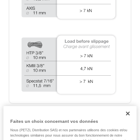
A2 : TESTS DYNAMIQUES SUR RIG 2018
Faites un choix concernant vos données
Nous (PETZL Distribution SAS) et nos partenaires utilisons des cookies et/ou
Tests d’arrêt de chutes réalisés lors des certifications
technologies similaires pour nous assurer du bon fonctionnement de notre
EN 12841, EN 341, EN 15151 et NFPA, et tests