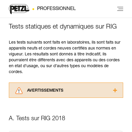
PROFESSIONNEL
Tests statiques et dynamiques sur RIG
Les tests suivants sont faits en laboratoires, ils sont faits sur
appareils neufs et cordes neuves certifiés aux normes en
vigueur. Les résultats sont donnés à titre indicatif, ils
pourraient être différents avec des appareils ou des cordes
en état d’usage, ou sur d’autres types ou modèles de
cordes.
AVERTISSEMENTS
Lisez attentivement les notices techniques des
produits utilisés dans ce conseil avant de le
consulter. Vous devez avoir compris les
A. Tests sur RIG 2018
informations de la notice technique pour
pouvoir comprendre ce complément
d’informations.