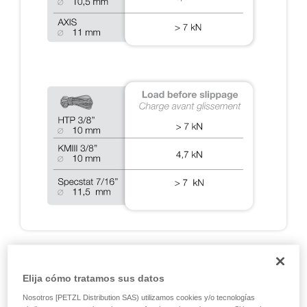
A2: ENSAYOS DINÁMICOS CON EL RIG 2018
Elija cómo tratamos sus datos
Ensayos de detención de caídas realizados durante las
Nosotros [PETZL Distribution SAS) utilizamos cookies y/o tecnologías
certificaciones EN 12841, EN 341, EN 15151 y NFPA, y