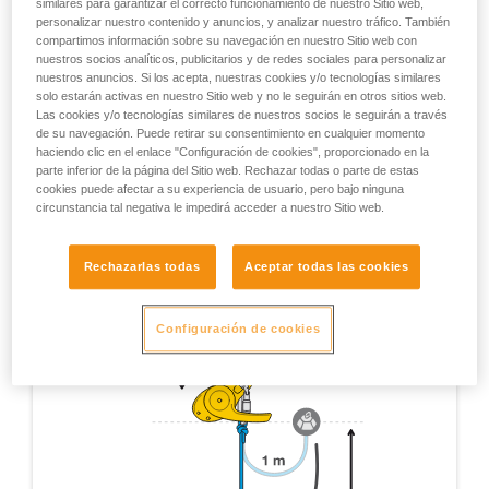
similares para garantizar el correcto funcionamiento de nuestro Sitio web,
ensayos complementarios Petzl destinados a cubrir las
personalizar nuestro contenido y anuncios, y analizar nuestro tráfico. También
compartimos información sobre su navegación en nuestro Sitio web con
situaciones excepcionales. Observación: todos los
nuestros socios analíticos, publicitarios y de redes sociales para personalizar
ensayos realizados no se mencionan aquí, sólo se
nuestros anuncios. Si los acepta, nuestras cookies y/o tecnologías similares
mencionan los que aportan una información pertinente
solo estarán activas en nuestro Sitio web y no le seguirán en otros sitios web.
para la utilización del RIG.
Las cookies y/o tecnologías similares de nuestros socios le seguirán a través
de su navegación. Puede retirar su consentimiento en cualquier momento
Ensayo de certificación EN 12841 - Aparato con 1 m
haciendo clic en el enlace "Configuración de cookies", proporcionado en la
de cuerda, 1 m de caída con un elemento de amarre
parte inferior de la página del Sitio web. Rechazar todas o parte de estas
de cuerda dinámica de 1 m y 11 mm.
cookies puede afectar a su experiencia de usuario, pero bajo ninguna
circunstancia tal negativa le impedirá acceder a nuestro Sitio web.
Rechazarlas todas
Aceptar todas las cookies
Configuración de cookies