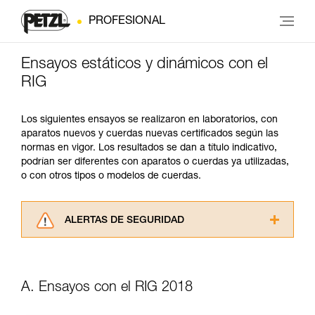
PROFESIONAL
Ensayos estáticos y dinámicos con el
RIG
Los siguientes ensayos se realizaron en laboratorios, con
aparatos nuevos y cuerdas nuevas certificados según las
normas en vigor. Los resultados se dan a título indicativo,
podrían ser diferentes con aparatos o cuerdas ya utilizadas,
o con otros tipos o modelos de cuerdas.
ALERTAS DE SEGURIDAD
Lea atentamente las fichas técnicas de los
productos utilizados en este consejo antes de
consultarlo. Usted debe comprender la
A. Ensayos con el RIG 2018
información de la ficha técnica para poder
comprender este complemento informativo.