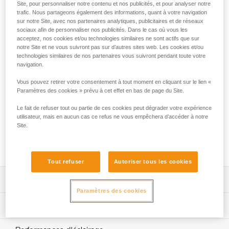
Site, pour personnaliser notre contenu et nos publicités, et pour analyser notre
La lampe frontale rechargeable SWIFT® RL offre une
trafic. Nous partageons également des informations, quant à votre navigation
sur notre Site, avec nos partenaires analytiques, publicitaires et de réseaux
puissance de 1100 lumens pour seulement 110 grammes.
sociaux afin de personnaliser nos publicités. Dans le cas où vous les
Dotée de la technologie REACTIVE LIGHTING®, un capteur
acceptez, nos cookies et/ou technologies similaires ne sont actifs que sur
évalue la luminosité ambiante et adapte automatiquement la
notre Site et ne vous suivront pas sur d’autres sites web. Les cookies et/ou
puissance d’éclairage aux besoins de l'utilisateur. Les
technologies similaires de nos partenaires vous suivront pendant toute votre
manipulations sont réduites au minimum et l'autonomie est
navigation.
optimisée pour rester concentré sur son activité. Son
Vous pouvez retirer votre consentement à tout moment en cliquant sur le lien «
faisceau mixte procure un confort visuel optimal dans toutes
Paramètres des cookies » prévu à cet effet en bas de page du Site.
les situations. Facile d'utilisation, elle possède un seul
bouton pour accéder à toutes les fonctionnalités de la
Le fait de refuser tout ou partie de ces cookies peut dégrader votre expérience
lampe. Pratique, elle peut se porter sur la tête ou s'adapter
utilisateur, mais en aucun cas ce refus ne vous empêchera d’accéder à notre
sur un casque, grâce aux accessoires compatibles.
Site.
Rechargeable par USB-C, sa batterie est amovible et
remplaçable.
Tout refuser
Autoriser tous les cookies
Descriptif
Paramètres des cookies
Lampe frontale puissante et intelligente :
Spécifications techniques
- jusqu'à 1100 lumens pour seulement 110 grammes,
- deux modes d'éclairage : REACTIVE LIGHTING® ou
Puissance : 1100 lumens (ANSI FL 1 STANDARD)