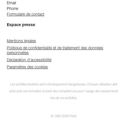
Email
Phone
Formulaire de contact
Espace presse
Mentions légales
Politique de confidentialité et de traitement des données
personnelles
Déclaration d'accessibilité
Paramètres des cookies
Les activités illustrées sont intrinsèquement dangereuses. Chaque utilisateur doit
avoir suivi une formation et avoir des compétences pour l’usage des équipements
lors de ces activités.
© 1995-2026 Petzl