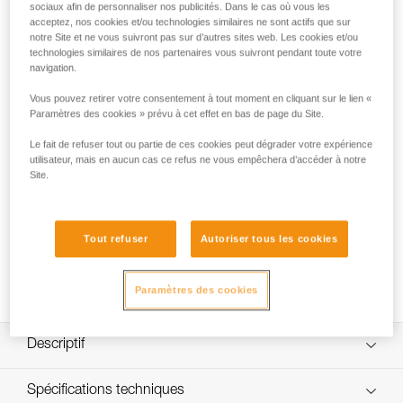
Platine permettant de fixer une lampe frontale sur un casque
sociaux afin de personnaliser nos publicités. Dans le cas où vous les
Petzl VERTEX ou STRATO, tout en gardant la possibilité de
acceptez, nos cookies et/ou technologies similaires ne sont actifs que sur
notre Site et ne vous suivront pas sur d’autres sites web. Les cookies et/ou
régler l'inclinaison de la lampe.
technologies similaires de nos partenaires vous suivront pendant toute votre
navigation.
Vous pouvez retirer votre consentement à tout moment en cliquant sur le lien «
HOW TO set up SLOT ADAPT
Paramètres des cookies » prévu à cet effet en bas de page du Site.
Le fait de refuser tout ou partie de ces cookies peut dégrader votre expérience
utilisateur, mais en aucun cas ce refus ne vous empêchera d’accéder à notre
Site.
Tout refuser
Autoriser tous les cookies
Paramètres des cookies
Descriptif
Permet de fixer facilement une lampe frontale sur un
Spécifications techniques
casque Petzl (ou autre casque avec système de fente),