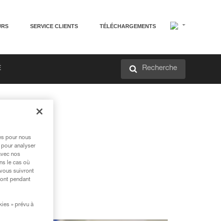
URS
SERVICE CLIENTS
TÉLÉCHARGEMENTS
Recherche
É
res pour nous
 pour analyser
avec nos
ns le cas où
 vous suivront
ront pendant
kies » prévu à