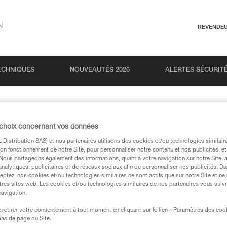
N
REVENDE
ECHNIQUES
NOUVEAUTÉS 2026
ALERTES SÉCURIT
 choix concernant vos données
Distribution SAS) et nos partenaires utilisons des cookies et/ou technologies similai
on fonctionnement de notre Site, pour personnaliser notre contenu et nos publicités, et
stez connecté à notre actualité
. Nous partageons également des informations, quant à votre navigation sur notre Site, 
analytiques, publicitaires et de réseaux sociaux afin de personnaliser nos publicités. Da
eptez, nos cookies et/ou technologies similaires ne sont actifs que sur notre Site et ne
tres sites web. Les cookies et/ou technologies similaires de nos partenaires vous suiv
navigation.
retirer votre consentement à tout moment en cliquant sur le lien « Paramètres des coo
Ton pays
 bas de page du Site.