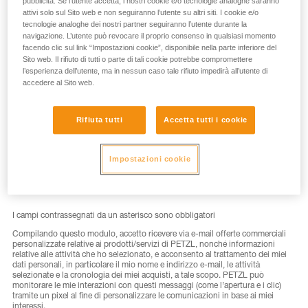
pubblicità. Se l’utente accetta, i nostri cookie e/o tecnologie analoghe saranno
attivi solo sul Sito web e non seguiranno l’utente su altri siti. I cookie e/o
tecnologie analoghe dei nostri partner seguiranno l’utente durante la
navigazione. L’utente può revocare il proprio consenso in qualsiasi momento
facendo clic sul link “Impostazioni cookie”, disponibile nella parte inferiore del
Sito web. Il rifiuto di tutti o parte di tali cookie potrebbe compromettere
COGNOME
*
l’esperienza dell’utente, ma in nessun caso tale rifiuto impedirà all’utente di
accedere al Sito web.
Rifiuta tutti
Accetta tutti i cookie
EMAIL
*
Impostazioni cookie
I campi contrassegnati da un asterisco sono obbligatori
Compilando questo modulo, accetto ricevere via e-mail offerte commerciali
personalizzate relative ai prodotti/servizi di PETZL, nonché informazioni
relative alle attività che ho selezionato, e acconsento al trattamento dei miei
dati personali, in particolare il mio nome e indirizzo e-mail, le attività
selezionate e la cronologia dei miei acquisti, a tale scopo. PETZL può
monitorare le mie interazioni con questi messaggi (come l’apertura e i clic)
tramite un pixel al fine di personalizzare le comunicazioni in base ai miei
interessi.