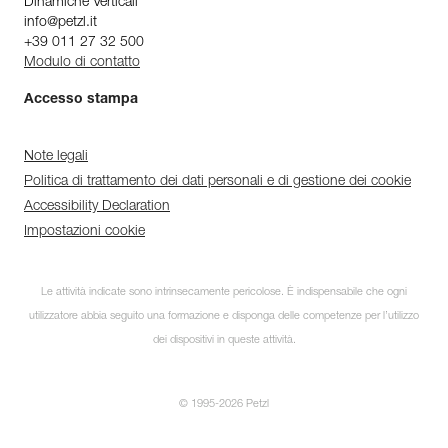
Dinamiche Verticali
info@petzl.it
+39 011 27 32 500
Modulo di contatto
Accesso stampa
Note legali
Politica di trattamento dei dati personali e di gestione dei cookie
Accessibility Declaration
Impostazioni cookie
Le attività indicate sono intrinsecamente pericolose. È indispensabile che ogni
utilizzatore abbia seguito una formazione e disponga delle competenze per l’utilizzo
dei dispositivi in queste attività.
© 1995-2026 Petzl