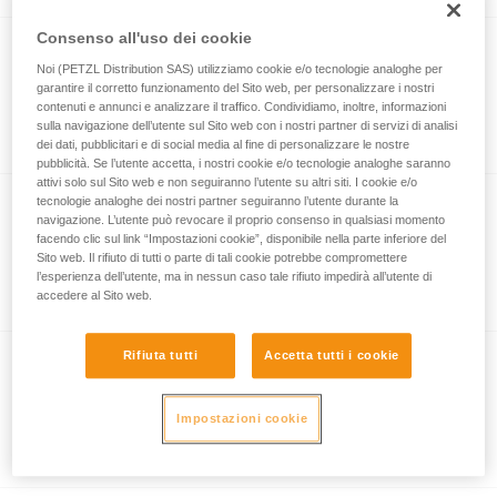
Consenso all'uso dei cookie
Noi (PETZL Distribution SAS) utilizziamo cookie e/o tecnologie analoghe per
TRANSPORT 45
garantire il corretto funzionamento del Sito web, per personalizzare i nostri
contenuti e annunci e analizzare il traffico. Condividiamo, inoltre, informazioni
Sacco da trasporto robusto. 45 litri
sulla navigazione dell’utente sul Sito web con i nostri partner di servizi di analisi
dei dati, pubblicitari e di social media al fine di personalizzare le nostre
pubblicità. Se l’utente accetta, i nostri cookie e/o tecnologie analoghe saranno
attivi solo sul Sito web e non seguiranno l’utente su altri siti. I cookie e/o
tecnologie analoghe dei nostri partner seguiranno l’utente durante la
NEW
navigazione. L’utente può revocare il proprio consenso in qualsiasi momento
EXPERT 40
facendo clic sul link “Impostazioni cookie”, disponibile nella parte inferiore del
Sito web. Il rifiuto di tutti o parte di tali cookie potrebbe compromettere
Sacco da trasporto organizzabile,
l’esperienza dell’utente, ma in nessun caso tale rifiuto impedirà all’utente di
accedere al Sito web.
parzialmente apribile. 40 litri
Rifiuta tutti
Accetta tutti i cookie
TRANSPORT 60
Impostazioni cookie
Sacco da trasporto robusto. 60 litri