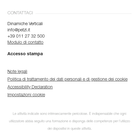
CONTATTACI
Dinamiche Verticali
info@petzl.it
+39 011 27 32 500
Modulo di contatto
Accesso stampa
Note legali
Politica di trattamento dei dati personali e di gestione dei cookie
Accessibility Declaration
Impostazioni cookie
Le attività indicate sono intrinsecamente pericolose. È indispensabile che ogni
utilizzatore abbia seguito una formazione e disponga delle competenze per l’utilizzo
dei dispositivi in queste attività.